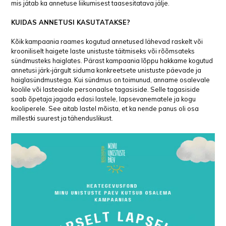
mis jätab ka annetuse liikumisest taasesitatava jälje.
KUIDAS ANNETUSI KASUTATAKSE?
Kõik kampaania raames kogutud annetused lähevad raskelt või
krooniliselt haigete laste unistuste täitmiseks või rõõmsateks
sündmusteks haiglates. Pärast kampaania lõppu hakkame kogutud
annetusi järk-järgult siduma konkreetsete unistuste päevade ja
haiglasündmustega. Kui sündmus on toimunud, anname osalevale
koolile või lasteaiale personaalse tagasiside. Selle tagasiside
saab õpetaja jagada edasi lastele, lapsevanematele ja kogu
kooliperele. See aitab lastel mõista, et ka nende panus oli osa
millestki suurest ja tähenduslikust.