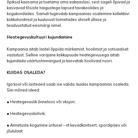
õpiksid kaasama ja toetama oma eakaaslasi, sest sageli õpivad ja
kasvavad tõsiste haigustega lapsed tavakoolides ja
kogukondades. Samuti tugevdab kampaanias osalemine kollektiivi
kokkuhoidmist ja kuuluvust toimetades ühiselt üllase ja
teadvustatud eesmärgi nimel.
Heategevuskultuuri kujundamine
Kampaania aitab lastel õppida märkamist, hoolimist ja sotsiaalset
vastutust. Selline varajane kokkupuude heategevusega aitab
kujundada väärtushinnanguid ja kasvatab hoolivaid noori.
KUIDAS OSALEDA?
Iga kool või lasteaed saab ise valida, kuidas kampaanias osaleda.
Siin mõned ideed:
● Heategevuslik õnneloos või oksjon;
● Heategevuskohvik;
● Annetuste kogumine üritusel – nt kevadkontsert, spordipäev või
jõululaat;