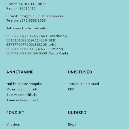
Sõle tn 14, 10611, Tallinn
Reg. nr: 90010410
E-mail: info@minuunistustepaev.ee
Telefon: +372 5555 1056
Aita unistustel täituda!
EE082200221059721449 (Swedbank)
EE101010220197114226 (SEB)
EE767700771001366205 (LHV)
EE931700017003582453 (Luminor)
EE484204278630676506 (Coop Pank)
ANNETAMINE
UNISTUSED
Hakka püsiannetajaks
Täitunud unistused
Ma armastan aidata
KKK
Tule vabatahtlikuks
Annetustingimused
FONDIST
UUDISED
Missioon
Blogi