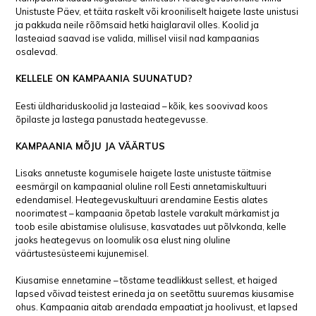
Unistuste Päev, et täita raskelt või krooniliselt haigete laste unistusi
ja pakkuda neile rõõmsaid hetki haiglaravil olles. Koolid ja
lasteaiad saavad ise valida, millisel viisil nad kampaanias
osalevad.
KELLELE ON KAMPAANIA SUUNATUD?
Eesti üldhariduskoolid ja lasteaiad – kõik, kes soovivad koos
õpilaste ja lastega panustada heategevusse.
KAMPAANIA MÕJU JA VÄÄRTUS
Lisaks annetuste kogumisele haigete laste unistuste täitmise
eesmärgil on kampaanial oluline roll Eesti annetamiskultuuri
edendamisel. Heategevuskultuuri arendamine Eestis alates
noorimatest – kampaania õpetab lastele varakult märkamist ja
toob esile abistamise olulisuse, kasvatades uut põlvkonda, kelle
jaoks heategevus on loomulik osa elust ning oluline
väärtustesüsteemi kujunemisel.
Kiusamise ennetamine – tõstame teadlikkust sellest, et haiged
lapsed võivad teistest erineda ja on seetõttu suuremas kiusamise
ohus. Kampaania aitab arendada empaatiat ja hoolivust, et lapsed