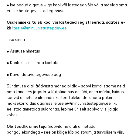
● Iseloodud algatus – iga kool või lasteaed võib välja mõelda oma
erilise heategevusliku tegevuse.
Osalemiseks tuleb kool või lasteaed registreerida, saates e-
kiri
teele@minuunistustepaev.ee
.
Lisa sinna:
● Asutuse nimetus
● Kontaktisiku nimi ja kontakt
● Kavandatava tegevuse aeg
Sündmuse ajal jäädvusta mõned pildid – soovi korral saame neid
oma kanalites jagada. ● Kui sündmus on läbi, anna märku, kuidas
soovid annetuse üle anda: kui teed ülekande, saada palun
maksekorraldus aadressile teele@minuunistustepaev.ee ; kui
eelistad annetada sularahas, lepime ühiselt sobiva viisi ja aja
kokku.
Ole teadlik annetaja!
Soovitame alati annetada
pangaülekandega – see on kõige läbipaistvam ja turvalisem viis,