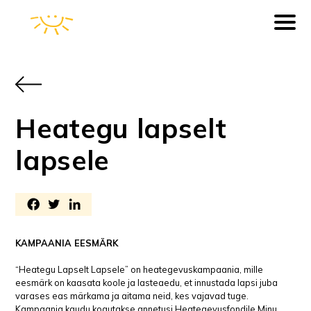
Heategu lapselt
lapsele
KAMPAANIA EESMÄRK
“Heategu Lapselt Lapsele” on heategevuskampaania, mille
eesmärk on kaasata koole ja lasteaedu, et innustada lapsi juba
varases eas märkama ja aitama neid, kes vajavad tuge.
Kampaania kaudu kogutakse annetusi Heategevusfondile Minu