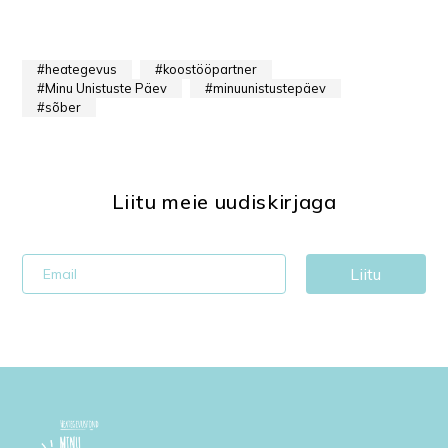
heategevus
koostööpartner
Minu Unistuste Päev
minuunistustepäev
sõber
Liitu meie uudiskirjaga
Liitu