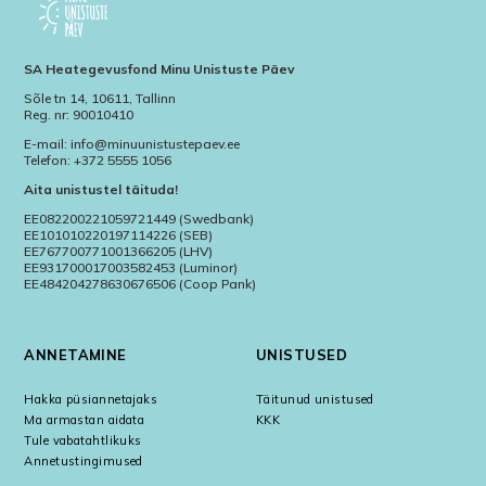
SA Heategevusfond Minu Unistuste Päev
Sõle tn 14, 10611, Tallinn
Reg. nr: 90010410
E-mail: info@minuunistustepaev.ee
Telefon: +372 5555 1056
Aita unistustel täituda!
EE082200221059721449 (Swedbank)
EE101010220197114226 (SEB)
EE767700771001366205 (LHV)
EE931700017003582453 (Luminor)
EE484204278630676506 (Coop Pank)
ANNETAMINE
UNISTUSED
Hakka püsiannetajaks
Täitunud unistused
Ma armastan aidata
KKK
Tule vabatahtlikuks
Annetustingimused