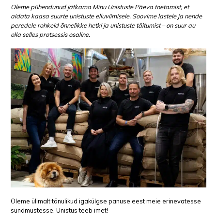
Oleme pühendunud jätkama Minu Unistuste Päeva toetamist, et
aidata kaasa suurte unistuste elluviimisele. Soovime lastele ja nende
peredele rohkeid õnnelikke hetki ja unistuste täitumist – on suur au
olla selles protsessis osaline.
Oleme ülimalt tänulikud igakülgse panuse eest meie erinevatesse
sündmustesse. Unistus teeb imet!