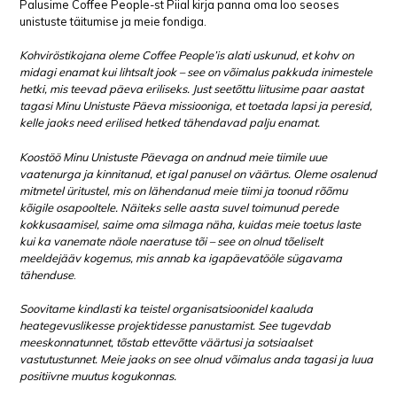
Palusime Coffee People-st Piial kirja panna oma loo seoses
unistuste täitumise ja meie fondiga.
Kohviröstikojana oleme Coffee People’is alati uskunud, et kohv on
midagi enamat kui lihtsalt jook – see on võimalus pakkuda inimestele
hetki, mis teevad päeva eriliseks. Just seetõttu liitusime paar aastat
tagasi Minu Unistuste Päeva missiooniga, et toetada lapsi ja peresid,
kelle jaoks need erilised hetked tähendavad palju enamat.
Koostöö Minu Unistuste Päevaga on andnud meie tiimile uue
vaatenurga ja kinnitanud, et igal panusel on väärtus. Oleme osalenud
mitmetel üritustel, mis on lähendanud meie tiimi ja toonud rõõmu
kõigile osapooltele. Näiteks selle aasta suvel toimunud perede
kokkusaamisel, saime oma silmaga näha, kuidas meie toetus laste
kui ka vanemate näole naeratuse tõi – see on olnud tõeliselt
meeldejääv kogemus, mis annab ka igapäevatööle sügavama
tähenduse
.
Soovitame kindlasti ka teistel organisatsioonidel kaaluda
heategevuslikesse projektidesse panustamist. See tugevdab
meeskonnatunnet, tõstab ettevõtte väärtusi ja sotsiaalset
vastutustunnet. Meie jaoks on see olnud võimalus anda tagasi ja luua
positiivne muutus kogukonnas.