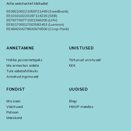
Aita unistustel täituda!
EE082200221059721449 (Swedbank)
EE101010220197114226 (SEB)
EE767700771001366205 (LHV)
EE931700017003582453 (Luminor)
EE484204278630676506 (Coop Pank)
ANNETAMINE
UNISTUSED
Hakka püsiannetajaks
Täitunud unistused
Ma armastan aidata
KKK
Tule vabatahtlikuks
Annetustingimused
FONDIST
UUDISED
Missioon
Blogi
Väärtused
HMUP meedias
Patroon
Meeskond