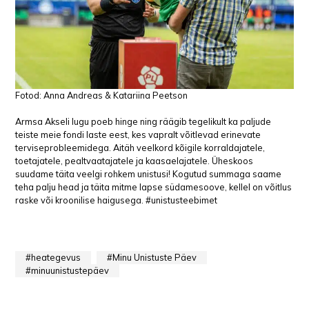
Fotod: Anna Andreas & Katariina Peetson
Armsa Akseli lugu poeb hinge ning räägib tegelikult ka paljude
teiste meie fondi laste eest, kes vapralt võitlevad erinevate
terviseprobleemidega. Aitäh veelkord kõigile korraldajatele,
toetajatele, pealtvaatajatele ja kaasaelajatele. Üheskoos
suudame täita veelgi rohkem unistusi! Kogutud summaga saame
teha palju head ja täita mitme lapse südamesoove, kellel on võitlus
raske või kroonilise haigusega. #unistusteebimet
heategevus
Minu Unistuste Päev
minuunistustepäev