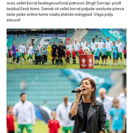
avas sellel korral heategevusfondi patrooni, Birgit Sarrapi, poolt
lauldud Eesti hümn. Samuti oli sellel korral paljude unistuste päeva
laste jaoks eriline tunne saata platsile mängijaid. Väga palju
elevust!