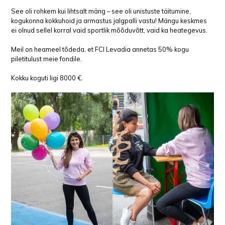
See oli rohkem kui lihtsalt mäng – see oli unistuste täitumine,
kogukonna kokkuhoid ja armastus jalgpalli vastu! Mängu keskmes
ei olnud sellel korral vaid sportlik mõõduvõtt, vaid ka heategevus.
Meil on heameel tõdeda, et FCI Levadia annetas 50% kogu
piletitulust meie fondile.
Kokku koguti ligi 8000 €.