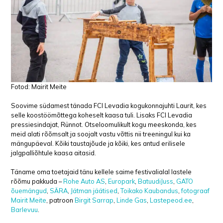
Fotod: Mairit Meite
Soovime südamest tänada FCI Levadia kogukonnajuhti Laurit, kes
selle koostöömõttega koheselt kaasa tuli. Lisaks FCI Levadia
pressiesindajat, Rünnot. Otseloomulikult kogu meeskonda, kes
meid alati rõõmsalt ja soojalt vastu võttis nii treeningul kui ka
mängupäeval. Kõiki taustajõude ja kõiki, kes antud erilisele
jalgpalliõhtule kaasa aitasid.
Täname oma toetajaid tänu kellele saime festivalialal lastele
rõõmu pakkuda –
Rohe Auto AS
,
Europark
,
BatuudiJuss
,
GATO
õuemängud
,
SÄRA
,
Jätman jäätised
,
Toikako Kaubandus
,
fotograaf
Mairit Meite
, patroon
Birgit Sarrap
,
Linde Gas
,
Lastepeod.ee
,
Barlevuu
.