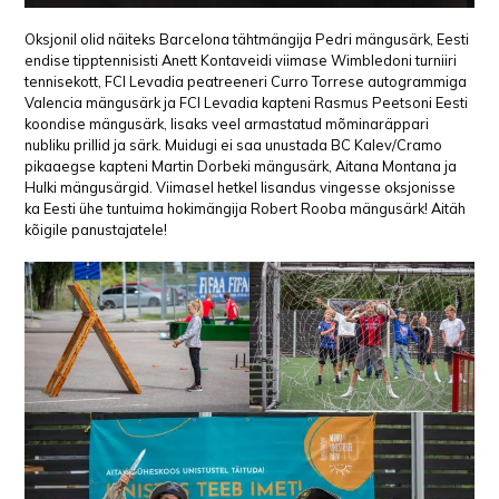
Oksjonil olid näiteks Barcelona tähtmängija Pedri mängusärk, Eesti
endise tipptennisisti Anett Kontaveidi viimase Wimbledoni turniiri
tennisekott, FCI Levadia peatreeneri Curro Torrese autogrammiga
Valencia mängusärk ja FCI Levadia kapteni Rasmus Peetsoni Eesti
koondise mängusärk, lisaks veel armastatud mõminaräppari
nubliku prillid ja särk. Muidugi ei saa unustada BC Kalev/Cramo
pikaaegse kapteni Martin Dorbeki mängusärk, Aitana Montana ja
Hulki mängusärgid. Viimasel hetkel lisandus vingesse oksjonisse
ka Eesti ühe tuntuima hokimängija Robert Rooba mängusärk! Aitäh
kõigile panustajatele!