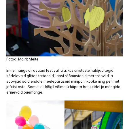
Fotod: Mairit Meite
Enne mängu oli avatud festivali ala, kus unistuste haldjad tegid
sädelevaid glitter-tattoosid, lapsi rõõmustasid mereröövlid ja
soovijad said endale meelepäraseid minipannkooke ning pehmet
jäätist osta. Samuti oli kõigil võimalik hüpata batuutidel ja mängida
erinevaid õuemänge.