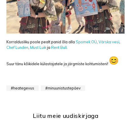
Korraldusliku poole pealt panid õla alla
Spomek OÜ
,
Värska vesi
,
Chef Lunden
,
Must Luik
ja
Rent Bull
.
Suur tänu kõikidele külastajatele ja järgmiste kohtumisteni!
heategevus
minuunistustepäev
Liitu meie uudiskirjaga