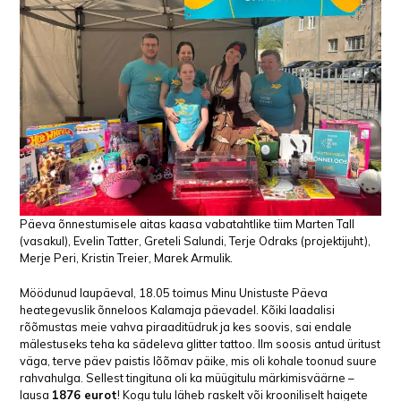
Päeva õnnestumisele aitas kaasa vabatahtlike tiim Marten Tall
(vasakul), Evelin Tatter, Greteli Salundi, Terje Odraks (projektijuht),
Merje Peri, Kristin Treier, Marek Armulik.
Möödunud laupäeval, 18.05 toimus Minu Unistuste Päeva
heategevuslik õnneloos Kalamaja päevadel. Kõiki laadalisi
rõõmustas meie vahva piraaditüdruk ja kes soovis, sai endale
mälestuseks teha ka sädeleva glitter tattoo. Ilm soosis antud üritust
väga, terve päev paistis lõõmav päike, mis oli kohale toonud suure
rahvahulga. Sellest tingituna oli ka müügitulu märkimisväärne –
lausa
1876 eurot
! Kogu tulu läheb raskelt või krooniliselt haigete