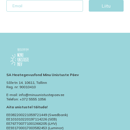
Liitu
SA Heategevusfond Minu Unistuste Päev
Sõle tn 14, 10611, Tallinn
Reg. nr: 90010410
E-mail: info@minuunistustepaev.ee
Telefon: +372 5555 1056
Aita unistustel täituda!
EE082200221059721449 (Swedbank)
EE101010220197114226 (SEB)
EE767700771001366205 (LHV)
EE931700017003582453 (Luminor)