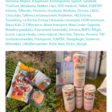
Rimonne
,
Mobec
,
Kaupmees,
Kommipomm
,
Spläsh
,
Sinuteek
,
TrueGum
,
Mesikuma
,
Nutikas Laps
,
ISIS medical
,
Tallink
,
EGMONT
Estonia
,
TyNordic
,
Heveren
,
Huvilooja
,
Bio4you
,
Sirowa
,
LADU
,
Chocolala
,
Tallinna Linnamuuseum
,
Rademar
,
HEJ Estonia
,
Toonekurg
,
La Roche-Posay
,
Heavenly Limonaad
,
HOIA homespa
,
Bless Kids
,
D’Difference
,
Ahola transport
,
Maiu Linder
,
Eugesta
,
Maailma puudutus
,
Kasvamine Iseendaks
,
Jomara
,
NUPU
,
Nõgel
,
Ecosh
,
Lapse Heaks
,
Linea natural
,
Hea õde
,
Tamrex,
Rosena
,
Tilk!
looduskosmeetika
,
Photopoint
,
YUMTEK
,
SleepAngel
,
Suutervis
,
Mõnnakas,
LittleBerrypicker
,
Rohe Auto
,
Roosi_design
.