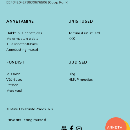
EE484204278630676506 (Coop Pank)
ANNETAMINE
UNISTUSED
Hakka püsiannetajaks
Täitunud unistused
Ma armastan aidata
KKK
Tule vabatahtlikuks
Annetustingimused
FONDIST
UUDISED
Missioon
Blogi
Väärtused
HMUP meedias
Patroon
Meeskond
© Minu Unistuste Päev 2026
Privaatsustingimused
ANNETA