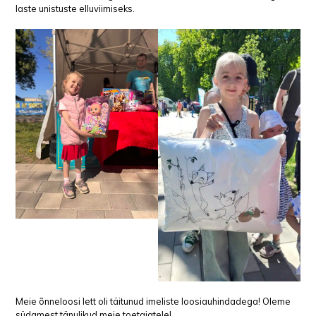
laste unistuste elluviimiseks.
Meie õnneloosi lett oli täitunud imeliste loosiauhindadega! Oleme
südamest tänulikud meie toetajatele!