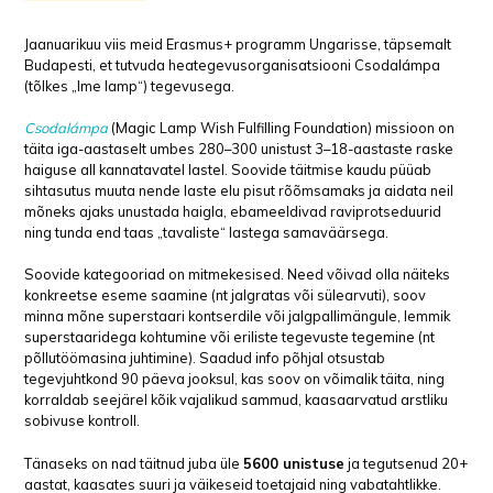
Jaanuarikuu viis meid Erasmus+ programm Ungarisse, täpsemalt
Budapesti, et tutvuda heategevusorganisatsiooni Csodalámpa
(tõlkes „Ime lamp“) tegevusega.
Csodalámpa
(Magic Lamp Wish Fulfilling Foundation) missioon on
täita iga-aastaselt umbes 280–300 unistust 3–18-aastaste raske
haiguse all kannatavatel lastel. Soovide täitmise kaudu püüab
sihtasutus muuta nende laste elu pisut rõõmsamaks ja aidata neil
mõneks ajaks unustada haigla, ebameeldivad raviprotseduurid
ning tunda end taas „tavaliste“ lastega samaväärsega.
Soovide kategooriad on mitmekesised. Need võivad olla näiteks
konkreetse eseme saamine (nt jalgratas või sülearvuti), soov
minna mõne superstaari kontserdile või jalgpallimängule, lemmik
superstaaridega kohtumine või eriliste tegevuste tegemine (nt
põllutöömasina juhtimine). Saadud info põhjal otsustab
tegevjuhtkond 90 päeva jooksul, kas soov on võimalik täita, ning
korraldab seejärel kõik vajalikud sammud, kaasaarvatud arstliku
sobivuse kontroll.
Tänaseks on nad täitnud juba üle
5600 unistuse
ja tegutsenud 20+
aastat, kaasates suuri ja väikeseid toetajaid ning vabatahtlikke.