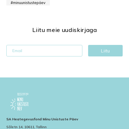
minuunistustepäev
Liitu meie uudiskirjaga
Liitu
SA Heategevusfond Minu Unistuste Päev
Sõle tn 14, 10611, Tallinn