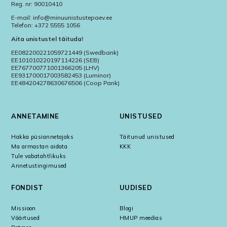
Reg. nr: 90010410
E-mail: info@minuunistustepaev.ee
Telefon: +372 5555 1056
Aita unistustel täituda!
EE082200221059721449 (Swedbank)
EE101010220197114226 (SEB)
EE767700771001366205 (LHV)
EE931700017003582453 (Luminor)
EE484204278630676506 (Coop Pank)
ANNETAMINE
UNISTUSED
Hakka püsiannetajaks
Täitunud unistused
Ma armastan aidata
KKK
Tule vabatahtlikuks
Annetustingimused
FONDIST
UUDISED
Missioon
Blogi
Väärtused
HMUP meedias