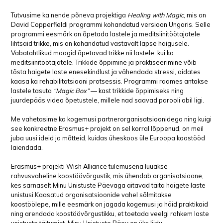
Tutvusime ka nende põneva projektiga
Healing with Magic
, mis on
David Copperfieldi programmi kohandatud versioon Ungaris. Selle
programmi eesmärk on õpetada lastele ja meditsiinitöötajatele
lihtsaid trikke, mis on kohandatud vastavalt lapse haigusele.
Vabatahtlikud maagid õpetavad trikke nii lastele kui ka
meditsiinitöötajatele. Trikkide õppimine ja praktiseerimine võib
tõsta haigete laste enesekindlust ja vähendada stressi, aidates
kaasa ka rehabilitatsiooni protsessis. Programmi raames antakse
lastele tasuta
“Magic Box”
— kast trikkide õppimiseks ning
juurdepääs video õpetustele, millele nad saavad parooli abil ligi.
Me vahetasime ka kogemusi partnerorganisatsioonidega ning kuigi
see konkreetne Erasmus+ projekt on sel korral lõppenud, on meil
juba uusi ideid ja mõtteid, kuidas üheskoos üle Euroopa koostööd
laiendada.
Erasmus+ projekti Wish Alliance tulemusena luuakse
rahvusvaheline koostöövõrgustik, mis ühendab organisatsioone,
kes sarnaselt Minu Unistuste Päevaga aitavad täita haigete laste
unistusi.Kaasatud organisatsioonide vahel sõlmitakse
koostöölepe, mille eesmärk on jagada kogemusi ja häid praktikaid
ning arendada koostöövõrgustikku, et toetada veelgi rohkem laste