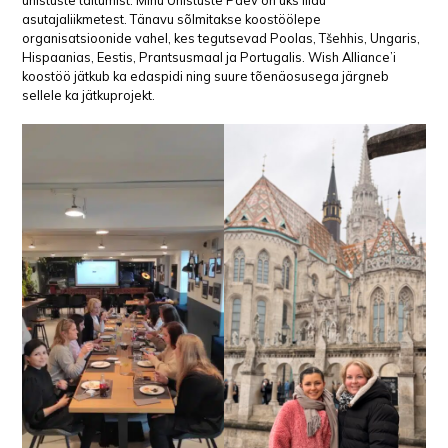
unistuste täitumist. Minu Unistuste Päev on üks liidu
asutajaliikmetest. Tänavu sõlmitakse koostöölepe
organisatsioonide vahel, kes tegutsevad Poolas, Tšehhis, Ungaris,
Hispaanias, Eestis, Prantsusmaal ja Portugalis. Wish Alliance’i
koostöö jätkub ka edaspidi ning suure tõenäosusega järgneb
sellele ka jätkuprojekt.