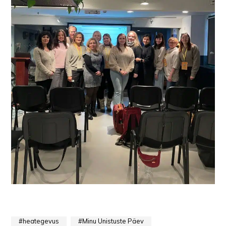
heategevus
Minu Unistuste Päev