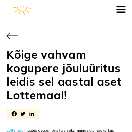
Kõige vahvam
kogupere jõuluüritus
leidis sel aastal aset
Lottemaal!
Lottemaa
muutus detsembris talviseks muinasjutumaaks, kus