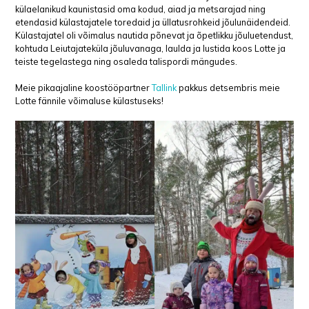
külaelanikud kaunistasid oma kodud, aiad ja metsarajad ning
etendasid külastajatele toredaid ja üllatusrohkeid jõulunäidendeid.
Külastajatel oli võimalus nautida põnevat ja õpetlikku jõuluetendust,
kohtuda Leiutajateküla jõuluvanaga, laulda ja lustida koos Lotte ja
teiste tegelastega ning osaleda talispordi mängudes.
Meie pikaajaline koostööpartner
Tallink
pakkus detsembris meie
Lotte fännile võimaluse külastuseks!