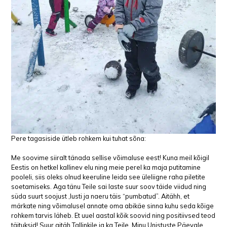
Pere tagasiside ütleb rohkem kui tuhat sõna:
Me soovime siiralt tänada sellise võimaluse eest! Kuna meil kõigil
Eestis on hetkel kallinev elu ning meie perel ka maja putitamine
pooleli, siis oleks olnud keeruline leida see üleliigne raha piletite
soetamiseks. Aga tänu Teile sai laste suur soov täide viidud ning
süda suurt soojust ,lusti ja naeru täis “pumbatud”. Aitähh, et
märkate ning võimalusel annate oma abikäe sinna kuhu seda kõige
rohkem tarvis läheb. Et uuel aastal kõik soovid ning positiivsed teod
täituksid! Suur aitäh Tallinkile ja ka Teile, Minu Unistuste Päevale,