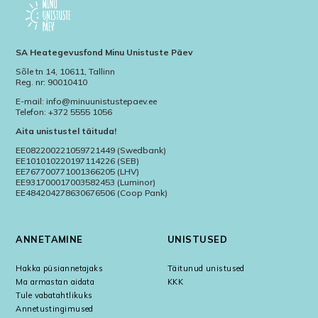
SA Heategevusfond Minu Unistuste Päev
Sõle tn 14, 10611, Tallinn
Reg. nr: 90010410
E-mail: info@minuunistustepaev.ee
Telefon: +372 5555 1056
Aita unistustel täituda!
EE082200221059721449 (Swedbank)
EE101010220197114226 (SEB)
EE767700771001366205 (LHV)
EE931700017003582453 (Luminor)
EE484204278630676506 (Coop Pank)
ANNETAMINE
UNISTUSED
Hakka püsiannetajaks
Täitunud unistused
Ma armastan aidata
KKK
Tule vabatahtlikuks
Annetustingimused