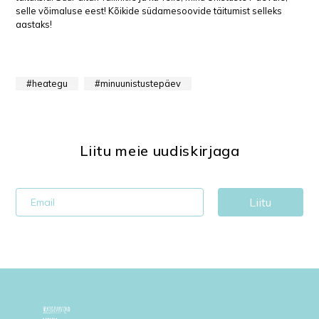
selle võimaluse eest! Kõikide südamesoovide täitumist selleks
aastaks!
heategu
minuunistustepäev
Liitu meie uudiskirjaga
Liitu