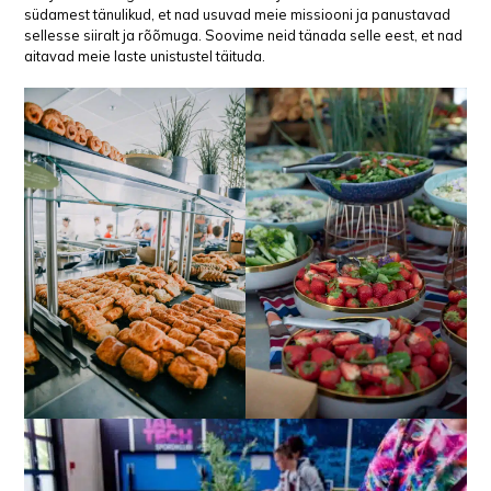
südamest tänulikud, et nad usuvad meie missiooni ja panustavad
sellesse siiralt ja rõõmuga. Soovime neid tänada selle eest, et nad
aitavad meie laste unistustel täituda.