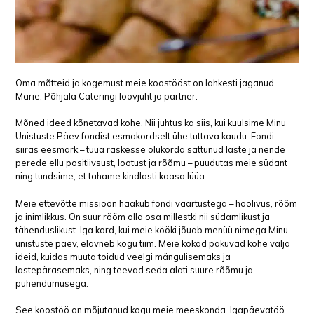
Oma mõtteid ja kogemust meie koostööst on lahkesti jaganud
Marie, Põhjala Cateringi loovjuht ja partner.
Mõned ideed kõnetavad kohe. Nii juhtus ka siis, kui kuulsime Minu
Unistuste Päev fondist esmakordselt ühe tuttava kaudu. Fondi
siiras eesmärk – tuua raskesse olukorda sattunud laste ja nende
perede ellu positiivsust, lootust ja rõõmu – puudutas meie südant
ning tundsime, et tahame kindlasti kaasa lüüa.
Meie ettevõtte missioon haakub fondi väärtustega – hoolivus, rõõm
ja inimlikkus. On suur rõõm olla osa millestki nii südamlikust ja
tähenduslikust. Iga kord, kui meie kööki jõuab menüü nimega Minu
unistuste päev, elavneb kogu tiim. Meie kokad pakuvad kohe välja
ideid, kuidas muuta toidud veelgi mängulisemaks ja
lastepärasemaks, ning teevad seda alati suure rõõmu ja
pühendumusega.
See koostöö on mõjutanud kogu meie meeskonda. Igapäevatöö