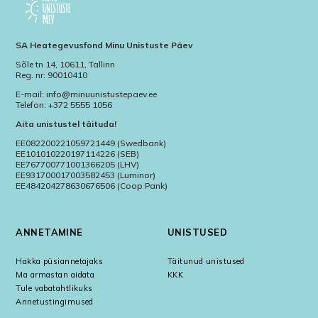
SA Heategevusfond Minu Unistuste Päev
Sõle tn 14, 10611, Tallinn
Reg. nr: 90010410
E-mail: info@minuunistustepaev.ee
Telefon: +372 5555 1056
Aita unistustel täituda!
EE082200221059721449 (Swedbank)
EE101010220197114226 (SEB)
EE767700771001366205 (LHV)
EE931700017003582453 (Luminor)
EE484204278630676506 (Coop Pank)
ANNETAMINE
UNISTUSED
Hakka püsiannetajaks
Täitunud unistused
Ma armastan aidata
KKK
Tule vabatahtlikuks
Annetustingimused