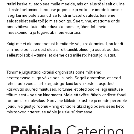
rutiini keskel tuletab see meile meelde, mis on elus tõeliselt oluline
– teiste toetamine, headuse jagamine ja väikeste imede loomine.
Isegi kui me pole saanud ise fondi üritustel osaleda, tunneme
selget sidet selle töö ja missiooniga. See tunne, et saame anda
oma väikese, kuid tähendusrikka panuse, ühendab meid
meeskonnana ja tugevdab meie väärtusi.
Kuigi me ei ole oma toetust klientidele välja reklaaminud, on fondi
tiim meie panuse eest alati siiralt tänulik olnud. Ja ausalt öeldes,
sellest piisabki – tunne, et oleme osa millestki heast ja ilusast.
Tahame julgustada ka teisi organisatsioone mõtlema
heategevusele. Iga väike panus loeb. Sageli arvatakse, et head
teha saab vaid suurte tegudega, kuid ka väikestest asjadest
kasvavad suured muutused. Ja tunne, et oled osa kellegi unistuse
täitumisest – see on hindamatu. Meie ettevõte jätkab kindlasti fondi
toetamist ka tulevikus. Soovime kõikidele lastele ja nende peredele
jõudu, valgust ja rõõmu – ning et nad leiaksid iga päeva sees hetki,
mis toovad naeratuse näole ja usku südamesse.