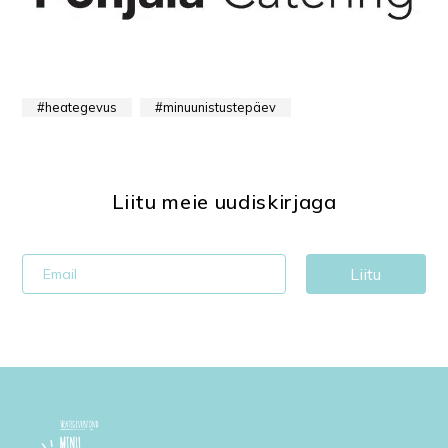
heategevus
minuunistustepäev
Liitu meie uudiskirjaga
Liitu