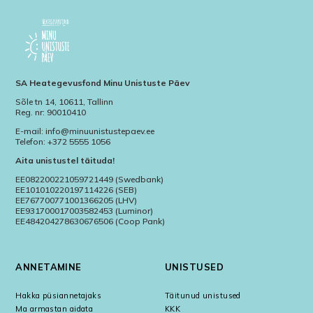
SA Heategevusfond Minu Unistuste Päev
Sõle tn 14, 10611, Tallinn
Reg. nr: 90010410
E-mail: info@minuunistustepaev.ee
Telefon: +372 5555 1056
Aita unistustel täituda!
EE082200221059721449 (Swedbank)
EE101010220197114226 (SEB)
EE767700771001366205 (LHV)
EE931700017003582453 (Luminor)
EE484204278630676506 (Coop Pank)
ANNETAMINE
UNISTUSED
Hakka püsiannetajaks
Täitunud unistused
Ma armastan aidata
KKK