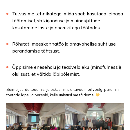
Tutvusime tehnikatega, mida saab kasutada leinaga
töötamisel, sh kirjanduse ja muinasjuttude
kasutamine laste ja noorukitega töötades.
Rõhutati meeskonnatöö ja omavahelise suhtluse
parandamise tähtsust.
Õppisime enesehoiu ja teadveloleku (mindfulness’i)
olulisust, et vältida läbipõlemist.
Saime juurde teadmisi ja oskusi, mis aitavad meil veelgi paremini
toetada lapsi ja peresid, kelle unistusi me täidame.