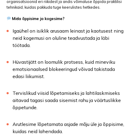
organisatsioonid eri riikidest ja andis võimaluse õppida praktilisi
tehnikaid, kuidas pakkuda tuge keerulistes hetkedes.
Mida õppisime ja kogesime?
Igaühel on isiklik arusaam leinast ja kaotusest ning
neid kogemusi on oluline teadvustada ja läbi
töötada.
Hüvastijätt on loomulik protsess, kuid mineviku
emotsionaalsed blokeeringud võivad takistada
edasi liikumist.
Tervislikud viisid lõpetamiseks ja lahtilaskmiseks
aitavad tagasi saada sisemist rahu ja väärtuslikke
õppetunde.
Arutlesime lõpetamata asjade mõju üle ja õppisime,
kuidas neid lahendada.