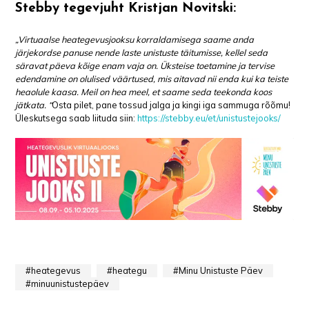
Stebby tegevjuht Kristjan Novitski:
„Virtuaalse heategevusjooksu korraldamisega saame anda
järjekordse panuse nende laste unistuste täitumisse, kellel seda
säravat päeva kõige enam vaja on. Üksteise toetamine ja tervise
edendamine on olulised väärtused, mis aitavad nii enda kui ka teiste
heaolule kaasa. Meil on hea meel, et saame seda teekonda koos
jätkata. “
Osta pilet, pane tossud jalga ja kingi iga sammuga rõõmu!
Üleskutsega saab liituda siin:
https://stebby.eu/et/unistustejooks/
heategevus
heategu
Minu Unistuste Päev
minuunistustepäev