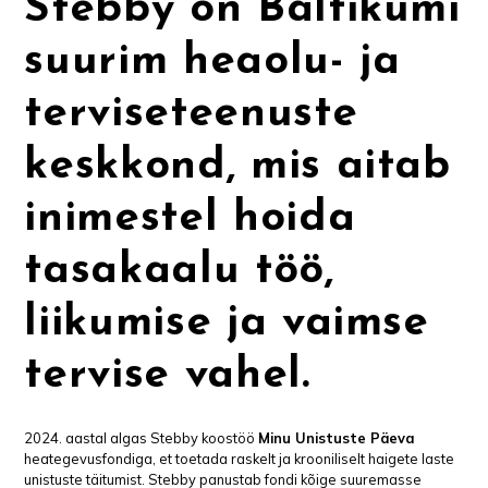
Stebby
on Baltikumi
suurim heaolu- ja
terviseteenuste
keskkond, mis aitab
inimestel hoida
tasakaalu töö,
liikumise ja vaimse
tervise vahel.
2024. aastal algas Stebby koostöö
Minu Unistuste Päeva
heategevusfondiga, et toetada raskelt ja krooniliselt haigete laste
unistuste täitumist. Stebby panustab fondi kõige suuremasse