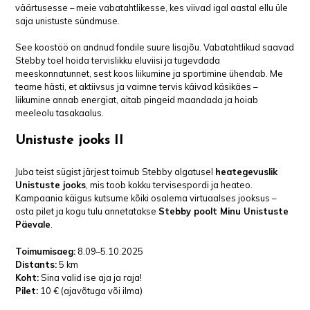
väärtusesse – meie vabatahtlikesse, kes viivad igal aastal ellu üle
saja unistuste sündmuse.
See koostöö on andnud fondile suure lisajõu. Vabatahtlikud saavad
Stebby toel hoida tervislikku eluviisi ja tugevdada
meeskonnatunnet, sest koos liikumine ja sportimine ühendab. Me
teame hästi, et aktiivsus ja vaimne tervis käivad käsikäes –
liikumine annab energiat, aitab pingeid maandada ja hoiab
meeleolu tasakaalus.
Unistuste jooks II
Juba teist sügist järjest toimub Stebby algatusel
heategevuslik
Unistuste jooks
, mis toob kokku tervisespordi ja heateo.
Kampaania käigus kutsume kõiki osalema virtuaalses jooksus –
osta pilet ja kogu tulu annetatakse
Stebby poolt Minu Unistuste
Päevale
.
Toimumisaeg:
8.09–5.10.2025
Distants:
5 km
Koht:
Sina valid ise aja ja raja!
Pilet:
10 € (ajavõtuga või ilma)