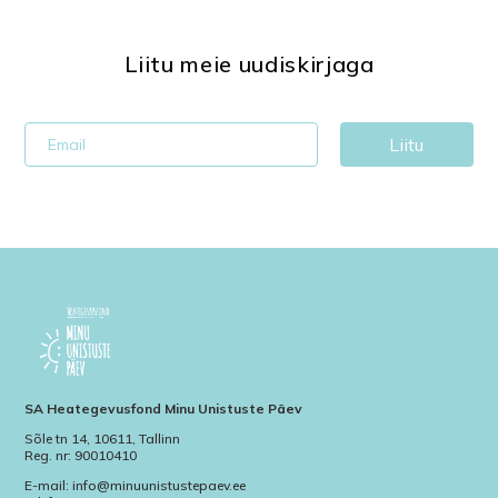
Liitu meie uudiskirjaga
Liitu
SA Heategevusfond Minu Unistuste Päev
Sõle tn 14, 10611, Tallinn
Reg. nr: 90010410
E-mail: info@minuunistustepaev.ee