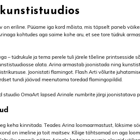
 kunstistuudios
ev on eriline. Püüame iga kord mõista, mis täpselt paneb väi
Arinaga kohtudes aga saime kohe aru, et see tore tüdruk armas
ga – tüdrukule ja tema perele tuli järele tõeline printsesside s
 kunstistuudiosse alata. Arina armastab joonistada ning kunsti
strikursuse. Joonistati flamingot. Flash Arti võlurite juhatami
ordset tundi jäävad meenutama toredad flamingopildid.
stuudio OmaArt lapsed Arinale numbrite järgi joonistatava pi
tud
aeg keha kinnitada. Teades Arina loomaarmastust, läksime sö
kond on imeline ja toit maitsev. Kõige tähtsamad on aga loomu