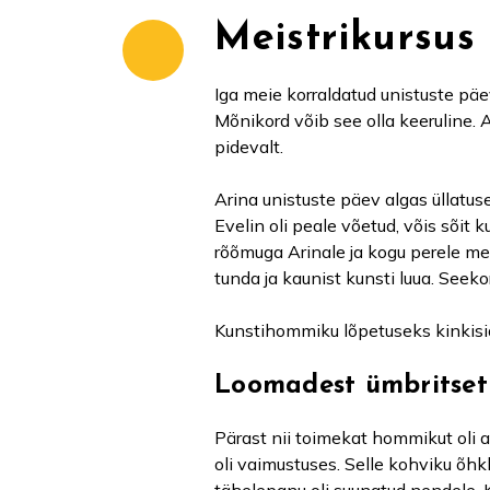
Meistrikursus
Iga meie korraldatud unistuste pä
Mõnikord võib see olla keeruline. 
pidevalt.
Arina unistuste päev algas üllatuse
Evelin oli peale võetud, võis sõit
rõõmuga Arinale ja kogu perele mei
tunda ja kaunist kunsti luua. Seek
Kunstihommiku lõpetuseks kinkisid 
Loomadest ümbritse
Pärast nii toimekat hommikut oli 
oli vaimustuses. Selle kohviku õhk