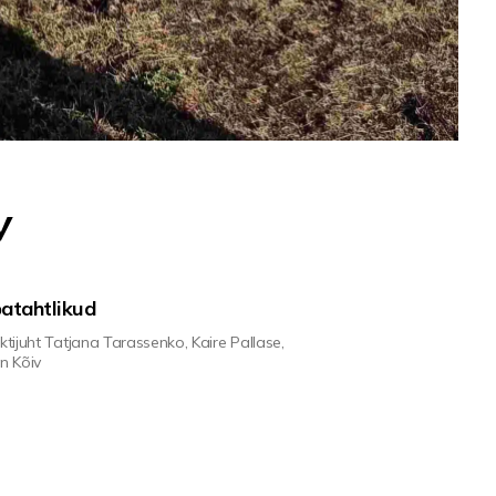
v
atahtlikud
ktijuht Tatjana Tarassenko, Kaire Pallase,
n Kõiv