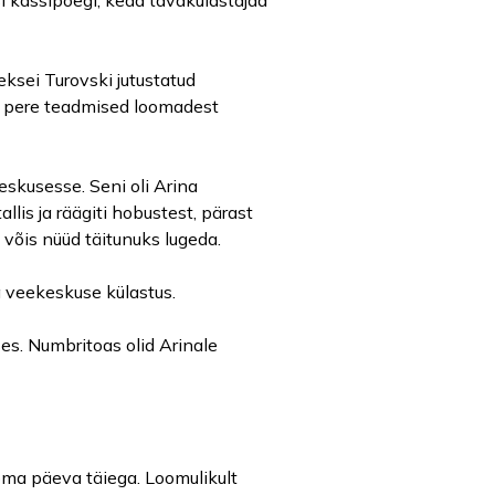
i kassipoegi, keda tavakülastajad
eksei Turovski jutustatud
 ja pere teadmised loomadest
skusesse. Seni oli Arina
llis ja räägiti hobustest, pärast
e võis nüüd täitunuks lugeda.
a veekeskuse külastus.
es. Numbritoas olid Arinale
 oma päeva täiega. Loomulikult