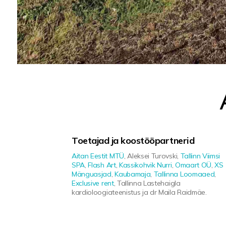
Toetajad ja koostööpartnerid
Aitan Eestit MTÜ
, Aleksei Turovski,
Tallinn Viimsi
SPA
,
Flash Art
,
Kassikohvik Nurri
,
Omaart OÜ
,
XS
Mänguasjad
,
Kaubamaja
,
Tallinna Loomaaed
,
Exclusive rent
, Tallinna Lastehaigla
kardioloogiateenistus ja dr Maila Raidmäe.