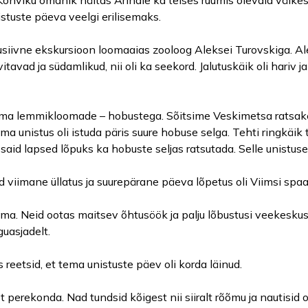
Kohviku omanik näitas Arinale ka teises ruumis olevaid väikes
istuste päeva veelgi erilisemaks.
lusiivne ekskursioon loomaaias zooloog Aleksei Turovskiga. Al
tavad ja südamlikud, nii oli ka seekord. Jalutuskäik oli hariv
oma lemmikloomade – hobustega. Sõitsime Veskimetsa ratsake
a unistus oli istuda päris suure hobuse selga. Tehti ringkäik ta
t said lapsed lõpuks ka hobuste seljas ratsutada. Selle unistus
 viimane üllatus ja suurepärane päeva lõpetus oli Viimsi spa
a. Neid ootas maitsev õhtusöök ja palju lõbustusi veekeskus
uasjadelt.
 reetsid, et tema unistuste päev oli korda läinud.
perekonda. Nad tundsid kõigest nii siiralt rõõmu ja nautisid