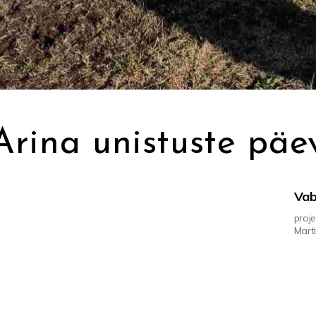
Arina unistuste päe
Vab
proje
Marti