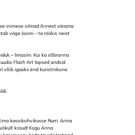
kese inimese silmad õnnest särama.
tab väga loomi – ta rääkis neist
õiduk – limusiin. Kui ka sõbranna
stuudio Flash Art lapsed andsid
sel võib igaüks end kunstnikuna
ldi.
öma kassikohvikusse Nurri. Arina
likult kiisud! Kogu Arina