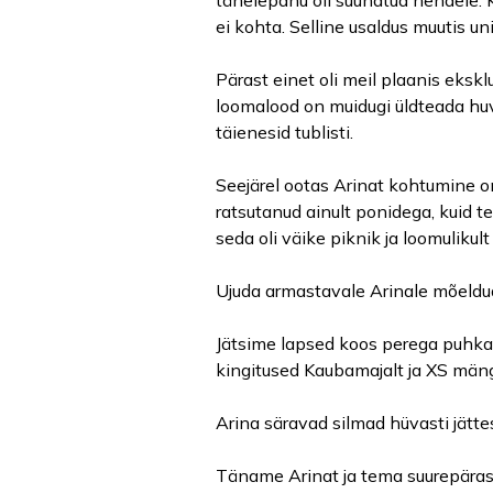
tähelepanu oli suunatud nendele. 
ei kohta. Selline usaldus muutis un
Pärast einet oli meil plaanis eksk
loomalood on muidugi üldteada huvi
täienesid tublisti.
Seejärel ootas Arinat kohtumine 
ratsutanud ainult ponidega, kuid tem
seda oli väike piknik ja loomulikul
Ujuda armastavale Arinale mõeldud
Jätsime lapsed koos perega puhkam
kingitused Kaubamajalt ja XS mäng
Arina säravad silmad hüvasti jättes
Täname Arinat ja tema suurepärast 