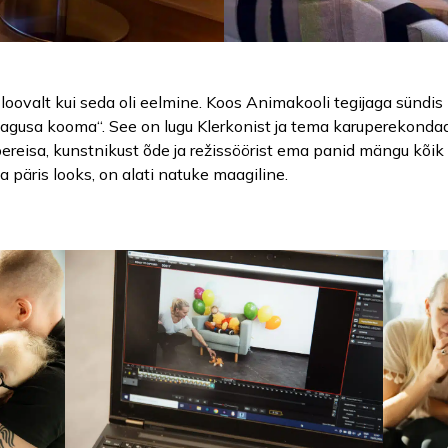
oovalt kui seda oli eelmine. Koos Animakooli tegijaga sündis 
„Magusa kooma“. See on lugu Klerkonist ja tema karuperekond
reisa, kunstnikust õde ja režissöörist ema panid mängu kõik 
a päris looks, on alati natuke maagiline.