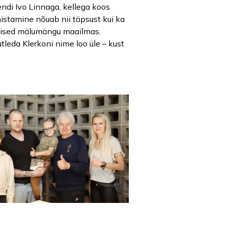
di Ivo Linnaga, kellega koos
lmistamine nõuab nii täpsust kui ka
eadmised mälumängu maailmas.
leda Klerkoni nime loo üle – kust