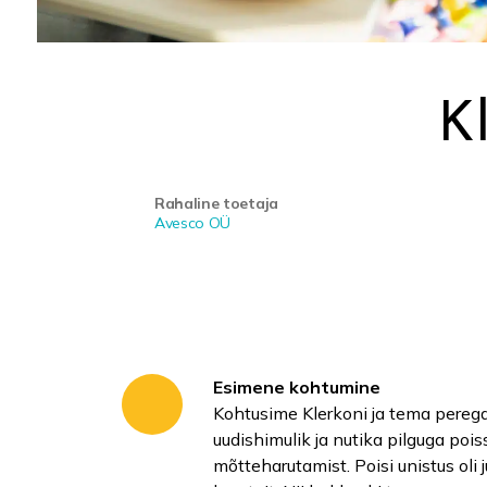
K
Rahaline toetaja
Avesco OÜ
Esimene kohtumine
Kohtusime Klerkoni ja tema perega
uudishimulik ja nutika pilguga poi
mõtteharutamist. Poisi unistus oli 