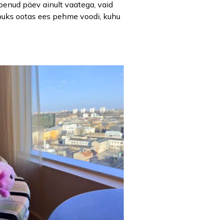
ppenud päev ainult vaatega, vaid
Lõpuks ootas ees pehme voodi, kuhu