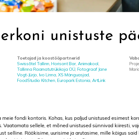
lerkoni unistuste pä
Toetajad ja koostööpartnerid
Vab
Swissôtel Tallinn
,
Horisont Bar
,
Animakool
,
Proje
Tallinna Raamatutrükikoja OÜ
,
Fotograaf Jane
Mari
Vogt-Jürjo
,
Ivo Linna
,
XS Mänguasjad
,
FoodStudio Kitchen,
Europark Estonia
,
ArtLink
 meie fondi kontoris. Kohas, kus paljud unistused esimest ko
ss. Vaatamata sellele, et mõned unistused sünnivad kiiresti, v
just selline. Rääkisime, uurisime ja arutasime, mille käigus sai