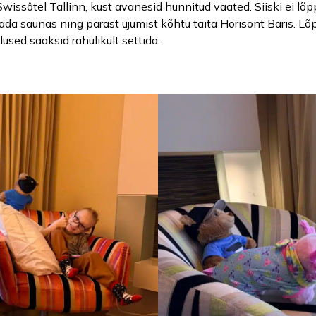
issôtel Tallinn, kust avanesid hunnitud vaated. Siiski ei lõ
dada saunas ning pärast ujumist kõhtu täita Horisont Baris. 
used saaksid rahulikult settida.