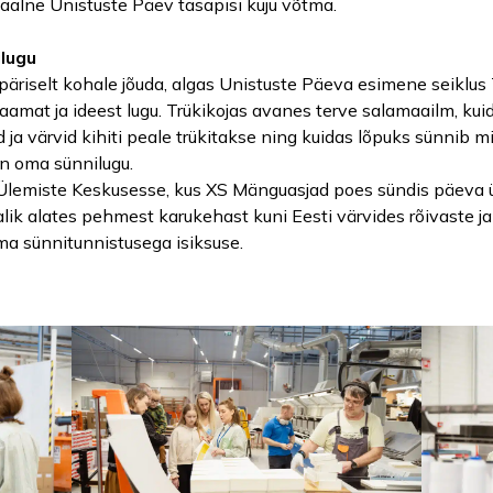
naalne Unistuste Päev tasapisi kuju võtma.
lugu
päriselt kohale jõuda, algas Unistuste Päeva esimene seiklus
raamat ja ideest lugu. Trükikojas avanes terve salamaailm, ku
 ja värvid kihiti peale trükitakse ning kuidas lõpuks sünnib m
 on oma sünnilugu.
 Ülemiste Keskusesse, kus XS Mänguasjad poes sündis päeva ük
jalik alates pehmest karukehast kuni Eesti värvides rõivaste 
ma sünnitunnistusega isiksuse.