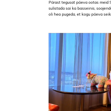
Pärast tegusat päeva ootas meid Sw
sulistada sai ka basseinis, soojen
oli hea pugeda, et kogu päeva seikl