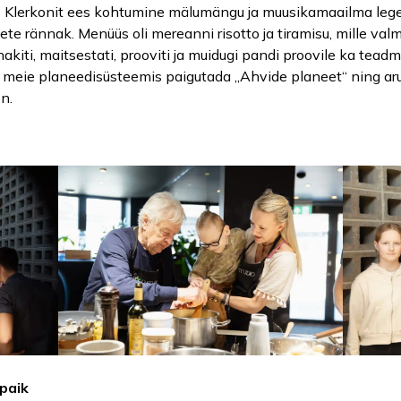
s Klerkonit ees kohtumine mälumängu ja muusikamaailma legen
tsete rännak. Menüüs oli mereanni risotto ja tiramisu, mille va
 hakiti, maitsestati, prooviti ja muidugi pandi proovile ka t
t meie planeedisüsteemis paigutada „Ahvide planeet“ ning arut
on.
paik