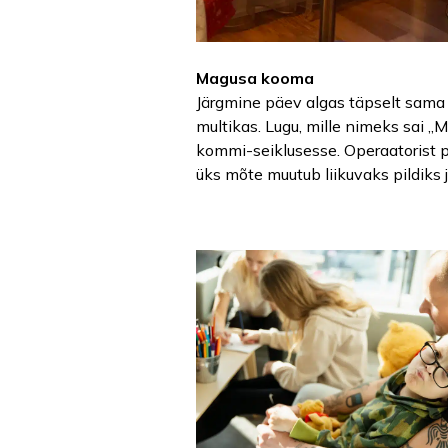
Magusa kooma
Järgmine päev algas täpselt sama l
multikas. Lugu, mille nimeks sai 
kommi-seiklusesse. Operaatorist pe
üks mõte muutub liikuvaks pildiks j