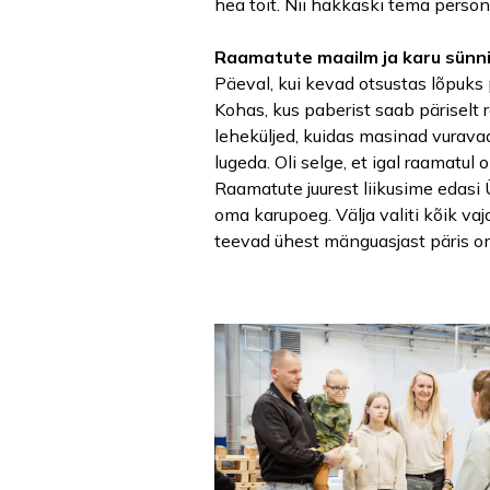
hea toit. Nii hakkaski tema perso
Raamatute maailm ja karu sünni
Päeval, kui kevad otsustas lõpuks 
Kohas, kus paberist saab päriselt 
leheküljed, kuidas masinad vuravad
lugeda. Oli selge, et igal raamatul
Raamatute juurest liikusime edasi
oma karupoeg. Välja valiti kõik va
teevad ühest mänguasjast päris o