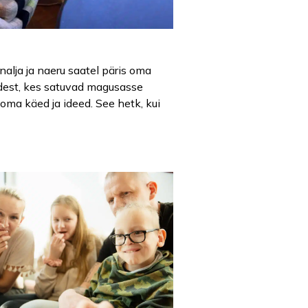
nalja ja naeru saatel päris oma
adest, kes satuvad magusasse
oma käed ja ideed. See hetk, kui