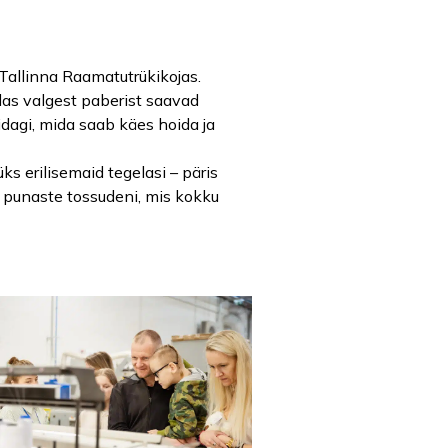
 Tallinna Raamatutrükikojas.
idas valgest paberist saavad
idagi, mida saab käes hoida ja
s erilisemaid tegelasi – päris
ja punaste tossudeni, mis kokku