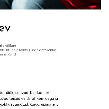
ev
atahtlikud
ktijuht Teele Kants, Liina Säärekõnno,
anne Rand
rda hääle saavad. Klerkon on
ajavad teised veidi rohkem aega ja
d kokku raamatud, karud, ujumine ja