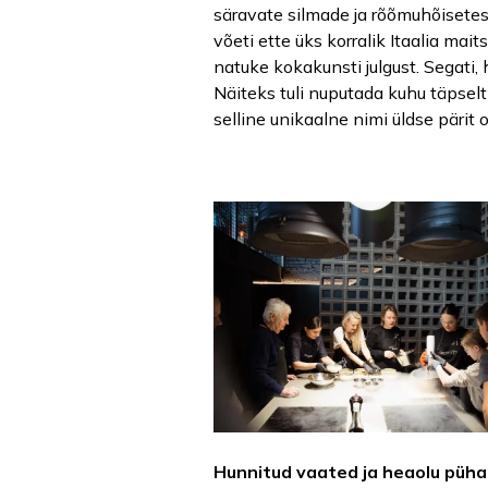
säravate silmade ja rõõmuhõisete
võeti ette üks korralik Itaalia mai
natuke kokakunsti julgust. Segati,
Näiteks tuli nuputada kuhu täpsel
selline unikaalne nimi üldse pärit 
Hunnitud vaated ja heaolu püha