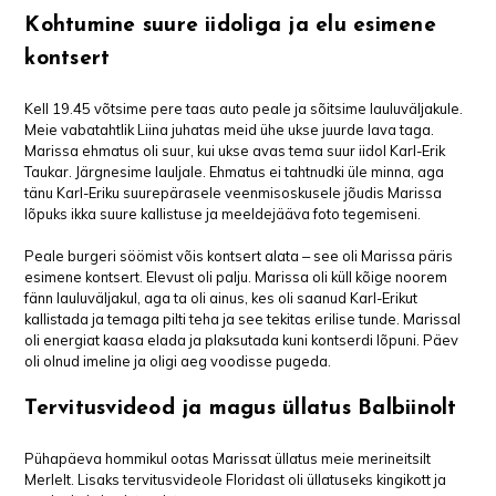
Kohtumine suure iidoliga ja elu esimene
kontsert
Kell 19.45 võtsime pere taas auto peale ja sõitsime lauluväljakule.
Meie vabatahtlik Liina juhatas meid ühe ukse juurde lava taga.
Marissa ehmatus oli suur, kui ukse avas tema suur iidol Karl-Erik
Taukar. Järgnesime lauljale. Ehmatus ei tahtnudki üle minna, aga
tänu Karl-Eriku suurepärasele veenmisoskusele jõudis Marissa
lõpuks ikka suure kallistuse ja meeldejääva foto tegemiseni.
Peale burgeri söömist võis kontsert alata ‒ see oli Marissa päris
esimene kontsert. Elevust oli palju. Marissa oli küll kõige noorem
fänn lauluväljakul, aga ta oli ainus, kes oli saanud Karl-Erikut
kallistada ja temaga pilti teha ja see tekitas erilise tunde. Marissal
oli energiat kaasa elada ja plaksutada kuni kontserdi lõpuni. Päev
oli olnud imeline ja oligi aeg voodisse pugeda.
Tervitusvideod ja magus üllatus Balbiinolt
Pühapäeva hommikul ootas Marissat üllatus meie merineitsilt
Merlelt. Lisaks tervitusvideole Floridast oli üllatuseks kingikott ja