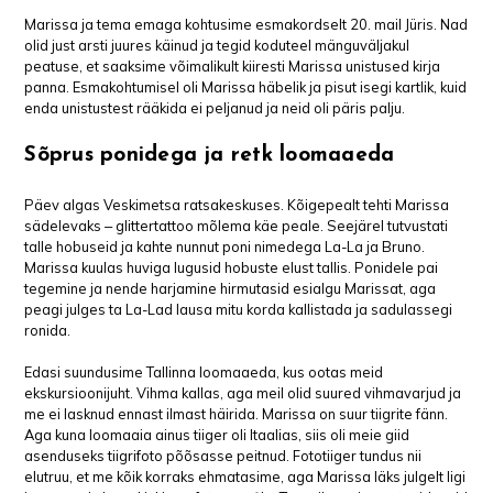
Marissa ja tema emaga kohtusime esmakordselt 20. mail Jüris. Nad
olid just arsti juures käinud ja tegid koduteel mänguväljakul
peatuse, et saaksime võimalikult kiiresti Marissa unistused kirja
panna. Esmakohtumisel oli Marissa häbelik ja pisut isegi kartlik, kuid
enda unistustest rääkida ei peljanud ja neid oli päris palju.
Sõprus ponidega ja retk loomaaeda
Päev algas Veskimetsa ratsakeskuses. Kõigepealt tehti Marissa
sädelevaks ‒ glittertattoo mõlema käe peale. Seejärel tutvustati
talle hobuseid ja kahte nunnut poni nimedega La-La ja Bruno.
Marissa kuulas huviga lugusid hobuste elust tallis. Ponidele pai
tegemine ja nende harjamine hirmutasid esialgu Marissat, aga
peagi julges ta La-Lad lausa mitu korda kallistada ja sadulassegi
ronida.
Edasi suundusime Tallinna loomaaeda, kus ootas meid
ekskursioonijuht. Vihma kallas, aga meil olid suured vihmavarjud ja
me ei lasknud ennast ilmast häirida. Marissa on suur tiigrite fänn.
Aga kuna loomaaia ainus tiiger oli Itaalias, siis oli meie giid
asenduseks tiigrifoto põõsasse peitnud. Fototiiger tundus nii
elutruu, et me kõik korraks ehmatasime, aga Marissa läks julgelt ligi