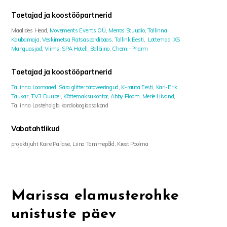
Toetajad ja koostööpartnerid
Maalides Head,
Movements Events OÜ
,
Merros Stuudio
,
Tallinna
Kaubamaja
,
Veskimetsa Ratsaspordibaas
,
Tallink Eesti
,
Lottemaa
,
XS
Mänguasjad
,
Viimsi SPA Hotell
,
Balbiino
,
Chemi-Pharm
Toetajad ja koostööpartnerid
Tallinna Loomaaed
,
Sära glitter tätoveeringud
,
K-rauta Eesti
,
Karl-Erik
Taukar
,
TV3 Duubel
,
Kättemaksukontor
,
Abby Ploom
,
Merle Liivand
,
Tallinna Lastehaigla kardioloogiaosakond
Vabatahtlikud
projektijuht Kaire Pallase, Liina Tammepõld, Kreet Poolma
Marissa elamusterohke
unistuste päev