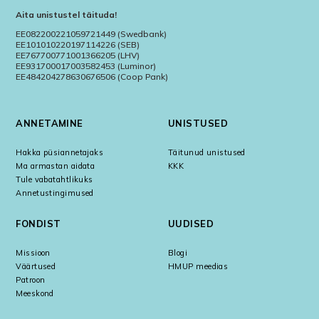
Aita unistustel täituda!
EE082200221059721449 (Swedbank)
EE101010220197114226 (SEB)
EE767700771001366205 (LHV)
EE931700017003582453 (Luminor)
EE484204278630676506 (Coop Pank)
ANNETAMINE
UNISTUSED
Hakka püsiannetajaks
Täitunud unistused
Ma armastan aidata
KKK
Tule vabatahtlikuks
Annetustingimused
FONDIST
UUDISED
Missioon
Blogi
Väärtused
HMUP meedias
Patroon
Meeskond