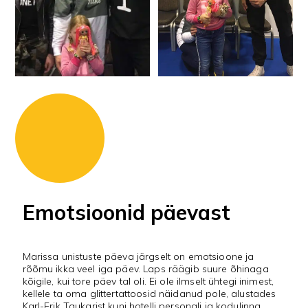
Emotsioonid päevast
Marissa unistuste päeva järgselt on emotsioone ja
rõõmu ikka veel iga päev. Laps räägib suure õhinaga
kõigile, kui tore päev tal oli. Ei ole ilmselt ühtegi inimest,
kellele ta oma glittertattoosid näidanud pole, alustades
Karl-Erik Taukarist kuni hotelli personali ja kodulinna