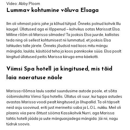
Video: Abby Ploom
Lummav kohtumine võluva Elsaga
Ilm oli vihmast päris jahe ja kõhud tühjad. Õnneks polnud kohvik Illu
kaugel. Üllatused aga ei lõppenud ‒ kohvikus ootas Marissat Elsa.
Milline rõõm oli Marissa silmades! Ta jooksis Elsa juurde, kallistas
teda ning oli sellest kohtumisest nii lummatud, et jooksis Elsa
lahkudes talle järele. Õnneks jõudsid nad koos mitu mängu
mängida, laulda, käsitööd teha ja koos pannkooke süüa. Elsa poolt
kingitud üllatused peitis Marissa kiiruga ema käekotti.
Viimsi Spa hotell ja kingitused, mis tõid
laia naeratuse näole
Marissa rõõmsa laulu saatel suundusime autode poole, et sõita
ööbimiskohta Viimsi Spa hotellis. Üllatus oli suur, kui tuppa astudes
avastas Marissa voodi pealt kingitused ja õhupallid. Ta oli täpselt
neid asju soovinud, eriti just merineitsi saba ja L.O.L. nukku. Meil oli
plaanis viia pere õhtust sööma Kassikohvik Nurri, aga Marissa
tahtis hotelli jääda ja uute mänguasjadega mängida. Jäi nii, nagu
tüdruk soovis.