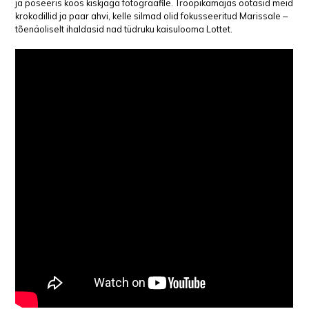
ja poseeris koos kiskjaga fotograafile. Troopikamajas ootasid meid
krokodillid ja paar ahvi, kelle silmad olid fokusseeritud Marissale ‒
tõenäoliselt ihaldasid nad tüdruku kaisulooma Lottet.