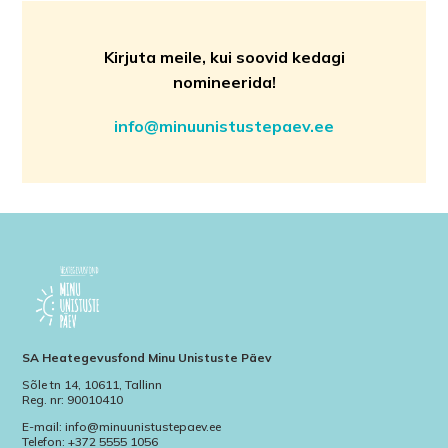
Kirjuta meile, kui soovid kedagi
nomineerida!
info@minuunistustepaev.ee
SA Heategevusfond Minu Unistuste Päev
Sõle tn 14, 10611, Tallinn
Reg. nr: 90010410
E-mail: info@minuunistustepaev.ee
Telefon: +372 5555 1056