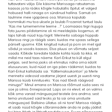
tuttavateni välja. Eile käisime Marissaga ratsutamas
kaasas ja ta rääkis kõigile hobutallis õpitut, et valged
hobused halli ninaga on sündinud hallina. Samuti on
laulmine meie igapäeva osa, Marissa koputab
hommikuti mu toa uksele ja laulab Frozenist tuntud laulu
“Kas me lumememme teeme …?” Loomaaias tiigri kujuga
foto juures pildistamine oli nii meeldejääv kogemus, et
laps tahab nüüd koju tiigrit. Merineitsi sabaga hüppab
Marissa ringi ja räägib siiani, kuidas me spaas sellega
päriselt ujusime. Kõik kingitud nukud ja poni on meil igal
sõidul ja voodis kaasas, Elsa pluusi on võimatu seljast
saada. Kõikide toredate tädide kohta küsib ta ikka, et
millal me neid taas näeme. Karl-Erikut ta küll algul
pelgas, sest tema jaoks oli ehmatus näha oma iidolit
elusuuruses, kuid nüüd on iga päev rääkimist, kuidas ta
Karl-Erikut kallistada sai. “Kättemaksukontori” ja Merle
merineitsi videosid vaatame järjest uuesti ja uuesti ning
Marissa küsib kinnituseks: “Kas nad tõesti räägivad
minuga?” Minul emana on Marissa rõõmust süda sees nii
soe ja silmis õnnepisarad. Laps on nii elevil, et on valmis
kõik oma vanad mänguasjad teistele ära andma, sest
tema unistused said teoks ja ta sai oma unistuste
mänguasjad. Balbiino üllatus oli nii tore! Marissa räägib,
et saab nüüd kõigile sõbrannadele anda nii palju jäätist
kui hing ihkab ja lihtsalt nautida suve. Suure põnevusega