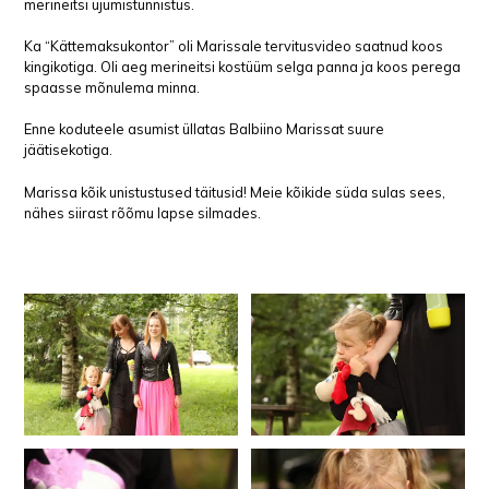
merineitsi ujumistunnistus.
Ka “Kättemaksukontor” oli Marissale tervitusvideo saatnud koos
kingikotiga. Oli aeg merineitsi kostüüm selga panna ja koos perega
spaasse mõnulema minna.
Enne koduteele asumist üllatas Balbiino Marissat suure
jäätisekotiga.
Marissa kõik unistustused täitusid! Meie kõikide süda sulas sees,
nähes siirast rõõmu lapse silmades.