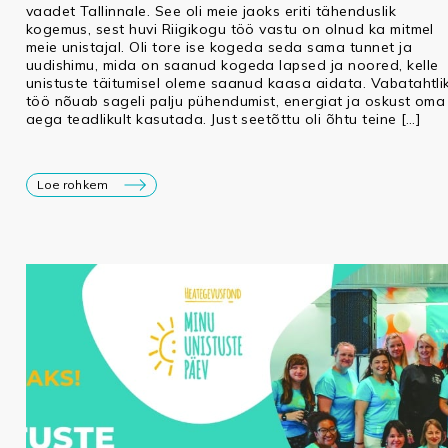
vaadet Tallinnale. See oli meie jaoks eriti tähenduslik
kogemus, sest huvi Riigikogu töö vastu on olnud ka mitmel
meie unistajal. Oli tore ise kogeda seda sama tunnet ja
uudishimu, mida on saanud kogeda lapsed ja noored, kelle
unistuste täitumisel oleme saanud kaasa aidata. Vabatahtli
töö nõuab sageli palju pühendumist, energiat ja oskust oma
aega teadlikult kasutada. Just seetõttu oli õhtu teine […]
Loe rohkem