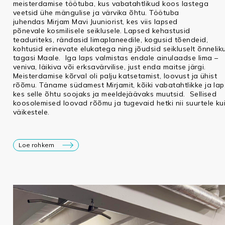
meisterdamise töötuba, kus vabatahtlikud koos lastega
veetsid ühe mängulise ja värvika õhtu. Töötuba
juhendas Mirjam Mavi Juuniorist, kes viis lapsed
põnevale kosmilisele seiklusele. Lapsed kehastusid
teaduriteks, rändasid limaplaneedile, kogusid tõendeid,
kohtusid erinevate elukatega ning jõudsid seikluselt õnneliku
tagasi Maale. Iga laps valmistas endale ainulaadse lima –
veniva, läikiva või erksavärvilise, just enda maitse järgi.
Meisterdamise kõrval oli palju katsetamist, loovust ja ühist
rõõmu. Täname südamest Mirjamit, kõiki vabatahtlikke ja laps
kes selle õhtu soojaks ja meeldejäävaks muutsid. Sellised
koosolemised loovad rõõmu ja tugevaid hetki nii suurtele ku
väikestele.
Loe rohkem