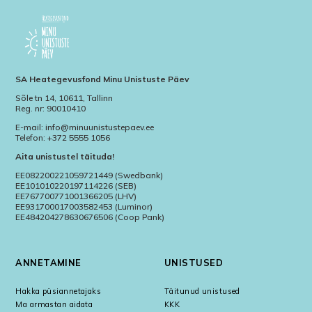
SA Heategevusfond Minu Unistuste Päev
Sõle tn 14, 10611, Tallinn
Reg. nr: 90010410
E-mail: info@minuunistustepaev.ee
Telefon: +372 5555 1056
Aita unistustel täituda!
EE082200221059721449 (Swedbank)
EE101010220197114226 (SEB)
EE767700771001366205 (LHV)
EE931700017003582453 (Luminor)
EE484204278630676506 (Coop Pank)
ANNETAMINE
UNISTUSED
Hakka püsiannetajaks
Täitunud unistused
Ma armastan aidata
KKK