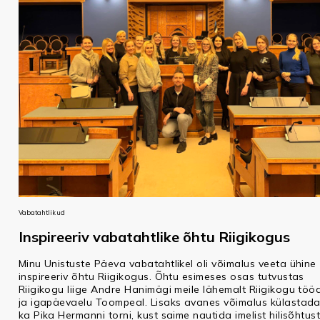
Vabatahtlikud
Inspireeriv vabatahtlike õhtu Riigikogus
Minu Unistuste Päeva vabatahtlikel oli võimalus veeta ühine
inspireeriv õhtu Riigikogus. Õhtu esimeses osas tutvustas
Riigikogu liige Andre Hanimägi meile lähemalt Riigikogu töö
ja igapäevaelu Toompeal. Lisaks avanes võimalus külastad
ka Pika Hermanni torni, kust saime nautida imelist hilisõhtus