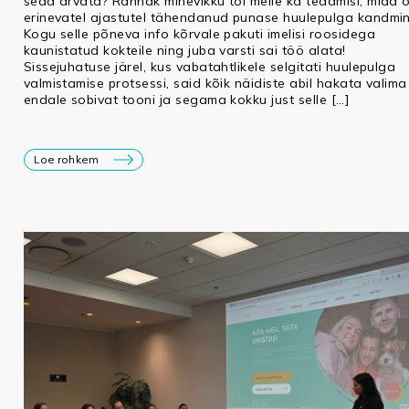
seda arvata? Rännak minevikku tõi meile ka teadmisi, mida 
erinevatel ajastutel tähendanud punase huulepulga kandmin
Kogu selle põneva info kõrvale pakuti imelisi roosidega
kaunistatud kokteile ning juba varsti sai töö alata!
Sissejuhatuse järel, kus vabatahtlikele selgitati huulepulga
valmistamise protsessi, said kõik näidiste abil hakata valima
endale sobivat tooni ja segama kokku just selle […]
Loe rohkem