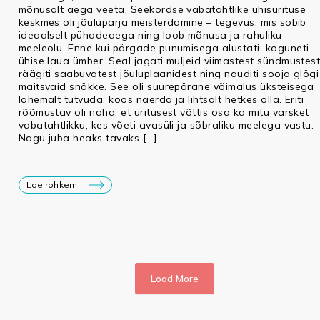
mõnusalt aega veeta. Seekordse vabatahtlike ühisürituse
keskmes oli jõulupärja meisterdamine – tegevus, mis sobib
ideaalselt pühadeaega ning loob mõnusa ja rahuliku
meeleolu. Enne kui pärgade punumisega alustati, koguneti
ühise laua ümber. Seal jagati muljeid viimastest sündmustest
räägiti saabuvatest jõuluplaanidest ning nauditi sooja glögi
maitsvaid snäkke. See oli suurepärane võimalus üksteisega
lähemalt tutvuda, koos naerda ja lihtsalt hetkes olla. Eriti
rõõmustav oli näha, et üritusest võttis osa ka mitu värsket
vabatahtlikku, kes võeti avasüli ja sõbraliku meelega vastu.
Nagu juba heaks tavaks […]
Loe rohkem
Load More