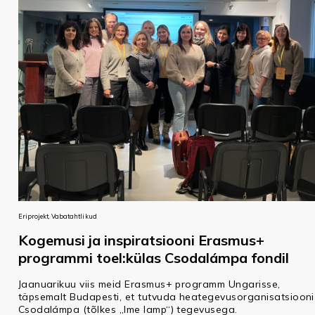
Eriprojekt, Vabatahtlikud
Kogemusi ja inspiratsiooni Erasmus+
programmi toel:külas Csodalámpa fondil
Jaanuarikuu viis meid Erasmus+ programm Ungarisse,
täpsemalt Budapesti, et tutvuda heategevusorganisatsiooni
Csodalámpa (tõlkes „Ime lamp“) tegevusega.