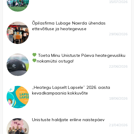
15/07/2026
Õpilasfirma Lubage Naerda ühendas
ettevõtluse ja heategevuse
29/06/2026
Toeta Minu Unistuste Päeva heategevusliku
nokamütsi ostuga!
22/06/2026
„Heategu Lapselt Lapsele” 2026. aasta
kevadkampaania kokkuvõte
18/06/2026
Unistuste haldjate eriline naistepäev
21/04/2026