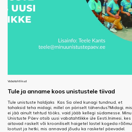
Vabatahtlikud
Tule ja anname koos unistustele tiivad
Tule unistuste haldjaks Kas Sa oled kunagi tundnud, et
tahaksid teha midagi, millel on päriselt tähendus?Midagi, mi
ei jää ainult tehtud tööks, vaid jääb kellegi südamesse. Minu
Unistuste Päev otsib uusi vabatahtlikke üle Eesti.Inimesi, kes
aitavad raskelt või krooniliselt haigetel lastel kogeda rõõmu
lootust ja hetki, mis annavad jõudu ka rasketel päevadel.