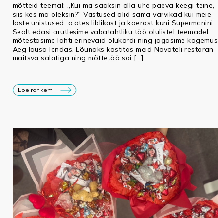
mõtteid teemal: „Kui ma saaksin olla ühe päeva keegi teine,
siis kes ma oleksin?“ Vastused olid sama värvikad kui meie
laste unistused, alates liblikast ja koerast kuni Supermanini.
Sealt edasi arutlesime vabatahtliku töö olulistel teemadel,
mõtestasime lahti erinevaid olukordi ning jagasime kogemusi
Aeg lausa lendas. Lõunaks kostitas meid Novoteli restoran
maitsva salatiga ning mõttetöö sai […]
Loe rohkem