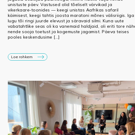
unistuste päev. Vastused olid tõeliselt värvikad ja
vikerkaare‑toonides — keegi unistas Aafrikas safaril
käimisest, keegi tahtis joosta maratoni mõnes välisriigis. Iga
lugu tõi ringi juurde elevust ja säravaid silmi. Kuna uute
vabatahtlike seas oli ka vanemaid haldjaid, oli eriti tore nä
nende sooja toetust ja kogemuste jagamist. Päeva teises
pooles keskendusime […]
Loe rohkem