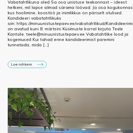
Vabatahtlikuna oled Sa osa unistuse teekonnast – ideest
hetkeni, mil lapse silmad särama löövad. Ja osa kogukonnas
kus hoolimine, koostöö ja inimlikkus on päriselt olulised.
Kandideeri vabatahtlikuks
siin: https://minuunistustepaev.ee/vabatahtlikud/Kandideerim
on avatud kuni 8. märtsini Küsimuste korral kirjuta Teele
Kantsile, teele@minuunistustepaev.ee Vabatahtlike lood ja
kogemused Kui tahad enne kandideerimist paremini
tunnetada, mida […]
Loe rohkem