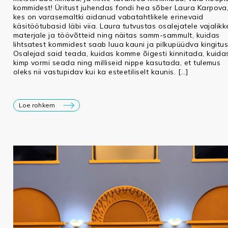
kommidest! Üritust juhendas fondi hea sõber Laura Karpova
kes on varasemaltki aidanud vabatahtlikele erinevaid
käsitöötubasid läbi viia. Laura tutvustas osalejatele vajalikk
materjale ja töövõtteid ning näitas samm-sammult, kuidas
lihtsatest kommidest saab luua kauni ja pilkupüüdva kingitus
Osalejad said teada, kuidas komme õigesti kinnitada, kuida
kimp vormi seada ning milliseid nippe kasutada, et tulemus
oleks nii vastupidav kui ka esteetiliselt kaunis. […]
Loe rohkem