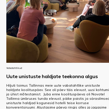
Vabatahtlikud
Uute unistuste haldjate teekonna algus
Hiljuti toimus Tallinnas meie uute vabatahtlike unistuste
haldjate koolituspäev. See oli päev täis elevust, uusi kohtumi
ja ühist mõtestamist. Juba enne koolituspäeva oli Novotel
Tallinna ümbruses tunda elevust, päike paistis ja särasilmse
unistuste haldjad kogunesid hotelli teise korruse
konverentsiruumi. Alustasime päeva ringis olles ja jagasime