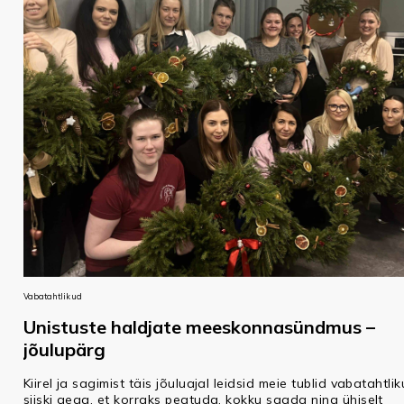
Vabatahtlikud
Unistuste haldjate meeskonnasündmus –
jõulupärg
Kiirel ja sagimist täis jõuluajal leidsid meie tublid vabatahtli
siiski aega, et korraks peatuda, kokku saada ning ühiselt