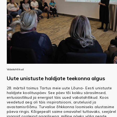
Vabatahtlikud
Uute unistuste haldjate teekonna algus
28. märtsil toimus Tartus meie uute Lõuna- Eesti unistuste
haldjate koolituspäev. See päev tõi kokku särasilmsed,
entusiastlikud ja energiat täis uued vabatahtlikud. Koos
veedetud aeg oli täis inspiratsiooni, arutelusid ja
avastamisrõõmu. Turvalise õhkkonna loomiseks alustasime
päeva ringis. Kõigepealt saime omavahel tuttavaks, seejärel
jagasid osalejad paarilisega, milline näeks välja nende