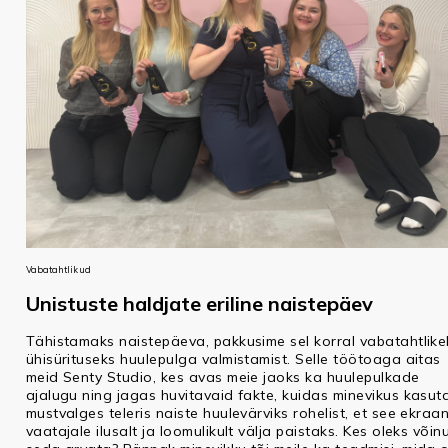
Vabatahtlikud
Unistuste haldjate eriline naistepäev
Tähistamaks naistepäeva, pakkusime sel korral vabatahtlike
ühisürituseks huulepulga valmistamist. Selle töötoaga aitas
meid Senty Studio, kes avas meie jaoks ka huulepulkade
ajalugu ning jagas huvitavaid fakte, kuidas minevikus kasuta
mustvalges teleris naiste huulevärviks rohelist, et see ekraan
vaatajale ilusalt ja loomulikult välja paistaks. Kes oleks võin