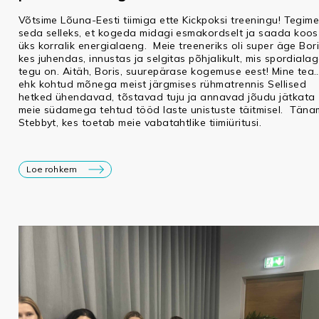
Võtsime Lõuna-Eesti tiimiga ette Kickpoksi treeningu! Tegim
seda selleks, et kogeda midagi esmakordselt ja saada koos
üks korralik energialaeng. Meie treeneriks oli super äge Bori
kes juhendas, innustas ja selgitas põhjalikult, mis spordiala
tegu on. Aitäh, Boris, suurepärase kogemuse eest! Mine tea
ehk kohtud mõnega meist järgmises rühmatrennis Sellised
hetked ühendavad, tõstavad tuju ja annavad jõudu jätkata
meie südamega tehtud tööd laste unistuste täitmisel. Tän
Stebbyt, kes toetab meie vabatahtlike tiimiüritusi.
Loe rohkem