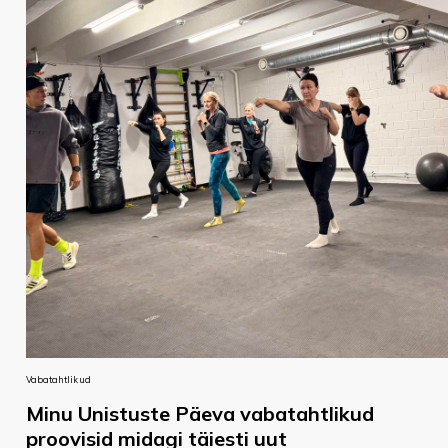
Vabatahtlikud
Minu Unistuste Päeva vabatahtlikud
proovisid midagi täiesti uut