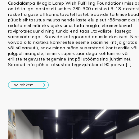
Csodalámpa (Magic Lamp Wish Fulfilling Foundation) missio
on täita iga-aastaselt umbes 280–300 unistust 3–18-aastas
raske haiguse all kannatavatel lastel. Soovide täitmise kau
püüab sihtasutus muuta nende laste elu pisut rõõmsamaks j
aidata neil mõneks ajaks unustada haigla, ebameeldivad
raviprotseduurid ning tunda end taas „tavaliste“ lastega
samaväärsega. Soovide kategooriad on mitmekesised. Ne
võivad olla näiteks konkreetse eseme saamine (nt jalgratas
või sülearvuti), soov minna mõne superstaari kontserdile või
jalgpallimängule, lemmik superstaaridega kohtumine või
eriliste tegevuste tegemine (nt põllutöömasina juhtimine).
Saadud info põhjal otsustab tegevjuhtkond 90 päeva […]
Loe rohkem