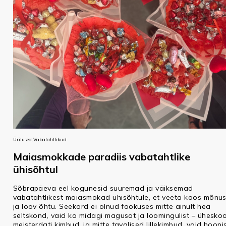
Üritused, Vabatahtlikud
Maiasmokkade paradiis vabatahtlike
ühisõhtul
Sõbrapäeva eel kogunesid suuremad ja väiksemad
vabatahtlikest maiasmokad ühisõhtule, et veeta koos mõnu
ja loov õhtu. Seekord ei olnud fookuses mitte ainult hea
seltskond, vaid ka midagi magusat ja loomingulist – ühesko
meisterdati kimbud, ja mitte tavalised lillekimbud, vaid hoopi