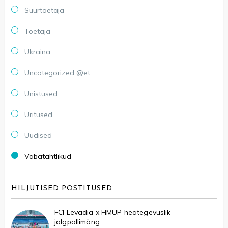
Suurtoetaja
Toetaja
Ukraina
Uncategorized @et
Unistused
Üritused
Uudised
Vabatahtlikud
HILJUTISED POSTITUSED
FCI Levadia x HMUP heategevuslik
jalgpallimäng