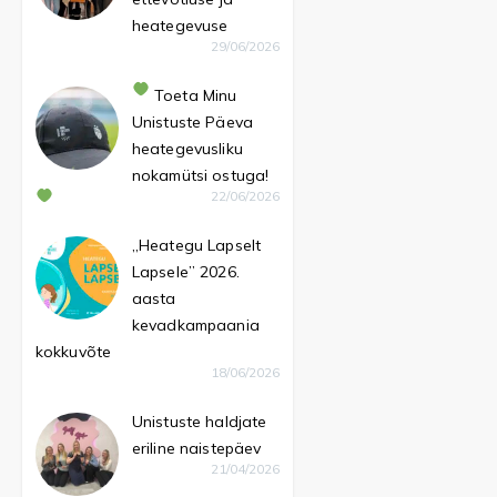
heategevuse
29/06/2026
Toeta Minu
Unistuste Päeva
heategevusliku
nokamütsi ostuga!
22/06/2026
„Heategu Lapselt
Lapsele” 2026.
aasta
kevadkampaania
kokkuvõte
18/06/2026
Unistuste haldjate
eriline naistepäev
21/04/2026