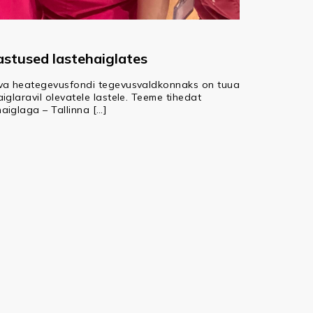
astused lastehaiglates
eva heategevusfondi tegevusvaldkonnaks on tuua
iglaravil olevatele lastele. Teeme tihedat
aiglaga – Tallinna […]