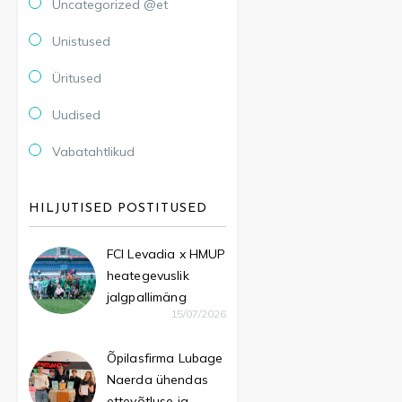
Uncategorized @et
Unistused
Üritused
Uudised
Vabatahtlikud
HILJUTISED POSTITUSED
FCI Levadia x HMUP
heategevuslik
jalgpallimäng
15/07/2026
Õpilasfirma Lubage
Naerda ühendas
ettevõtluse ja