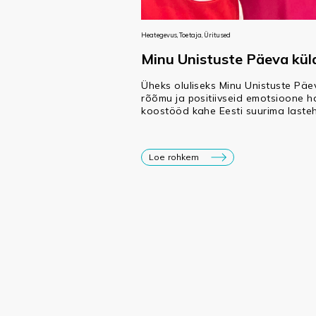
Heategevus, Toetaja, Üritused
Minu Unistuste Päeva kül
Üheks oluliseks Minu Unistuste Pä
rõõmu ja positiivseid emotsioone ha
koostööd kahe Eesti suurima lasteh
Loe rohkem