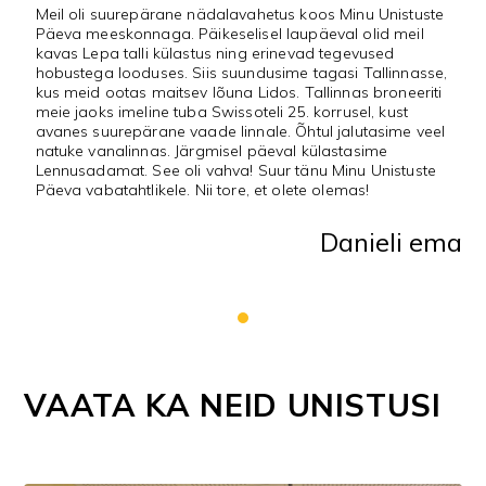
Meil oli suurepärane nädalavahetus koos Minu Unistuste
Päeva meeskonnaga. Päikeselisel laupäeval olid meil
kavas Lepa talli külastus ning erinevad tegevused
hobustega looduses. Siis suundusime tagasi Tallinnasse,
kus meid ootas maitsev lõuna Lidos. Tallinnas broneeriti
meie jaoks imeline tuba Swissoteli 25. korrusel, kust
avanes suurepärane vaade linnale. Õhtul jalutasime veel
natuke vanalinnas. Järgmisel päeval külastasime
Lennusadamat. See oli vahva! Suur tänu Minu Unistuste
Päeva vabatahtlikele. Nii tore, et olete olemas!
Danieli ema
VAATA KA NEID UNISTUSI