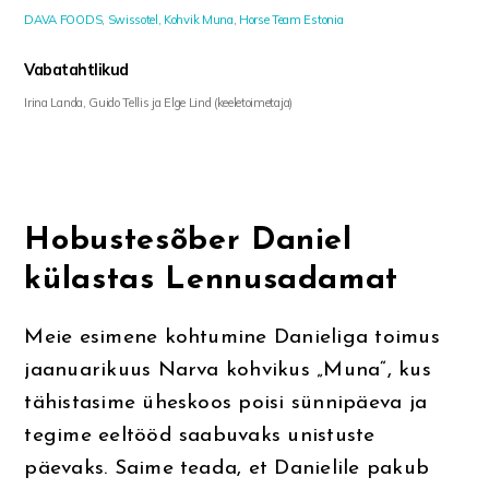
DAVA FOODS
,
Swissotel,
Kohvik Muna
,
Horse Team Estonia
Vabatahtlikud
Irina Landa, Guido Tellis ja Elge Lind (keeletoimetaja)
Hobustesõber Daniel
külastas Lennusadamat
Meie esimene kohtumine Danieliga toimus
jaanuarikuus Narva kohvikus „Muna“, kus
tähistasime üheskoos poisi sünnipäeva ja
tegime eeltööd saabuvaks unistuste
päevaks. Saime teada, et Danielile pakub