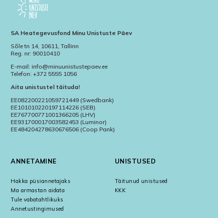
SA Heategevusfond Minu Unistuste Päev
Sõle tn 14, 10611, Tallinn
Reg. nr: 90010410
E-mail: info@minuunistustepaev.ee
Telefon: +372 5555 1056
Aita unistustel täituda!
EE082200221059721449 (Swedbank)
EE101010220197114226 (SEB)
EE767700771001366205 (LHV)
EE931700017003582453 (Luminor)
EE484204278630676506 (Coop Pank)
ANNETAMINE
UNISTUSED
Hakka püsiannetajaks
Täitunud unistused
Ma armastan aidata
KKK
Tule vabatahtlikuks
Annetustingimused