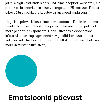
jalutuskäigu vanalinnas ning suundusime seejärel Swissoteli, kus
perele oli broneeritud imelise vaatega tuba 25. korrusel. Pärast
pikka sõitu oli puhkus ja kosutav uni just need, mida vaja.
Järgmisel päeval külastasime Lennusadamat. Danielile ja tema
emale oli see esmakordne kogemus näha korraga nii paljusid
merega seotud eksponaate. Daniel süvenes eksponaatide
infotahvlitesse ning luges need huviga läbi. Lennusadamast
väljudes kallistas Daniel fondi vabatahtlikku Irinat. Ilmselt oli see
märk unistuste täitumistest:)
Emotsioonid päevast