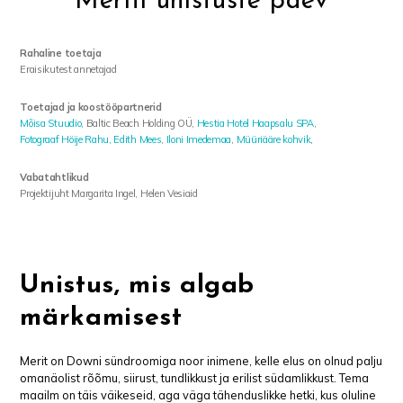
Meriti unistuste päev
Rahaline toetaja
Eraisikutest annetajad
Toetajad ja koostööpartnerid
Mõisa Stuudio
, Baltic Beach Holding OÜ,
Hestia Hotel Haapsalu SPA
,
Fotograaf Höije Rahu,
Edith Mees
,
Iloni Imedemaa
,
Müüriääre kohvik
,
Vabatahtlikud
Projektijuht Margarita Ingel, Helen Vesiaid
Unistus, mis algab
märkamisest
Merit on Downi sündroomiga noor inimene, kelle elus on olnud palju
omanäolist rõõmu, siirust, tundlikkust ja erilist südamlikkust. Tema
maailm on täis väikeseid, aga väga tähenduslikke hetki, kus oluline