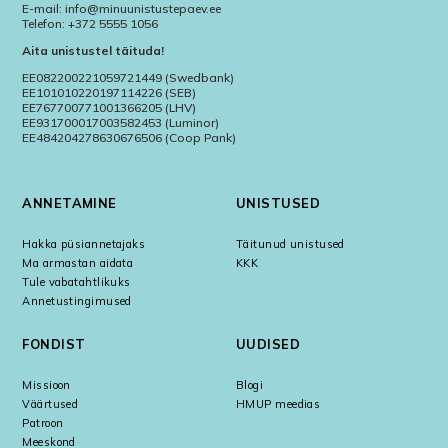
E-mail: info@minuunistustepaev.ee
Telefon: +372 5555 1056
Aita unistustel täituda!
EE082200221059721449 (Swedbank)
EE101010220197114226 (SEB)
EE767700771001366205 (LHV)
EE931700017003582453 (Luminor)
EE484204278630676506 (Coop Pank)
ANNETAMINE
UNISTUSED
Hakka püsiannetajaks
Täitunud unistused
Ma armastan aidata
KKK
Tule vabatahtlikuks
Annetustingimused
FONDIST
UUDISED
Missioon
Blogi
Väärtused
HMUP meedias
Patroon
Meeskond