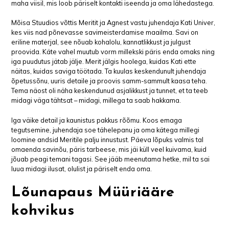
maha viisil, mis loob päriselt kontakti iseenda ja oma lähedastega.
Mõisa Stuudios võttis Meritit ja Agnest vastu juhendaja Kati Univer,
kes viis nad põnevasse savimeisterdamise maailma. Savi on
eriline materjal, see nõuab kohalolu, kannatlikkust ja julgust
proovida. Käte vahel muutub vorm millekski päris enda omaks ning
iga puudutus jätab jälje. Merit jälgis hoolega, kuidas Kati ette
näitas, kuidas saviga töötada. Ta kuulas keskendunult juhendaja
õpetussõnu, uuris detaile ja proovis samm-sammult kaasa teha.
Tema näost oli näha keskendunud asjalikkust ja tunnet, et ta teeb
midagi väga tähtsat – midagi, millega ta saab hakkama.
Iga väike detail ja kaunistus pakkus rõõmu. Koos emaga
tegutsemine, juhendaja soe tähelepanu ja oma kätega millegi
loomine andsid Meritile palju innustust. Päeva lõpuks valmis tal
omaenda savinõu, päris tarbeese, mis jäi küll veel kuivama, kuid
jõuab peagi temani tagasi. See jääb meenutama hetke, mil ta sai
luua midagi ilusat, olulist ja päriselt enda oma.
Lõunapaus Müüriääre
kohvikus