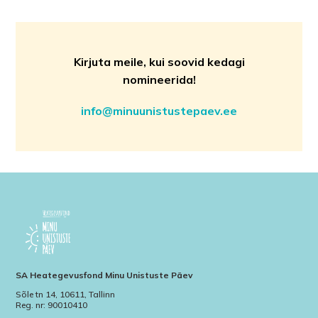
Kirjuta meile, kui soovid kedagi
nomineerida!
info@minuunistustepaev.ee
SA Heategevusfond Minu Unistuste Päev
Sõle tn 14, 10611, Tallinn
Reg. nr: 90010410