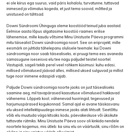
ei ole kiirus ega suurus, vaid päris kohalolu, turvatunne, tuttavad
inimesed ja võimalus kogeda, et just tema soovid, mõtted ja
unistused on tähtsad.
Downi Sündroomi Ühinguga oleme koostööd teinud juba aastaid.
Eelmise aasta lõpus algatasime koostöö raames erilise
lähenemise, mille kaudu võtsime Minu Unistuste Päeva programmi
mitu täisealist Downi sündroomiga noort. See on eriprojekt, mille
eesmärk on juhtida tähelepanu olulisele teemale: kui Downi
sündroomiga noor saab täisealiseks, ei pruugi tema ees avaneda
samasugune iseseisva elu tee nagu paljudel teistel noortel.
Vastupidi, sageli tekib perel veel rohkem küsimusi: kuhu edasi,
millised võimalused jäävad alles, millised uksed sulguvad ja millist
tuge noor inimene edaspidi vajab.
Paljude Downi sündroomiga noorte jaoks on just täisealiseks
saamine aeg, mil tavapärased kaasatuse võimalused hakkavad
vähenema. Lõppeb kool, vähenevad huviringid, tegevused ja
harjumuspärased kogukonnad. Samal ajal ei avane täiskasvanu
elu uksed intellektipuudega inimese jaoks alati lihtsalt. Seetõttu
võib elu muutuda väga kitsaks kodu, päevakeskuse või üksikute
tuttavate rütmiks. Minu Unistuste Päeva soov oli kinkida nendele
noortele kogemus, mis ütleb: ka sinu elu on väärtuslik, sinu rõõm on
oluline ja sinu unistus väärib elluviimist.