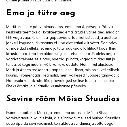
Ema ja tütre aeg
Meriti unistuste päev toimus koos tema ema Agnesega. Päeva
keskseks teemaks oli kvaliteetaeg ema ja tütre vahel aeg, mida on
tihti väga vaja, kuid mida igapäevaelu, töö, kohustused ja aastate
jooksul kogunenud vastutus ei luba alati rahulikult võtta. See päev
oli mõeldud selleks, et ema ja tütar saaksid olla lihtsalt koos. Ilma
kiirustamata, ilma korraldamise ja muretsemiseta. Et oleks aega
vaadata teineteisele otsa, naerda, puhata, kogeda midagi uut ja
tunda, et kogu maailm võib korraks oodata. Hommikul alustasid
Merit ja Agnes teekonda Haapsalusse – linna, mis on suvel eriliselt
kaunis. Promenaadi lilleamplid, meri, väikesed hubased tänavad ja
Haapsalu rahulik rütm lõid päevale just sellise tausta, mis sobib
üheks õrnaks ja südamlikuks unistuste päevaks.
Savine rõõm Mõisa Stuudios
Esimene paik, mis Meritit ja tema ema ootas, oli Mõisa Stuudio
värskelt avatud kaunis koht, kus sünnivad imelised hetked. Stuudios
saab õppida savi voolimist, korraldada sündmusi ja võtta aega