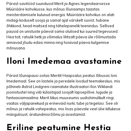
Pärast savitööd suundusid Merit ja Agnes legendaarsesse
Müüriääre kohvikusse, kus mõnus lõunaamps taastas
meisterdamisele kulunud energia. Müüriääre kohvikus on alati
midagi koduselt sooja ja samal ajal värskelt suvist, hubane
õhkkond, head maitsed ning tähelepanelik teenindus. Sellised
pausid on unistuste päeval sama olulised kui suured tegevused.
Hea toit, rahulik hetk ja võimalus lihtsalt päeva üle rõõmustada
annavad jõudu edasi minna ning hoiavad päeva kulgemise
mõnusana.
Iloni Imedemaa avastamine
Pärast lõunapausi ootas Meritit Haapsalus peatus lõbusas loni
Imedemaal. See on lastele ja peredele loodud teemakeskus, mis
põhineb Astrid Lindgreni raamatute illustraatori Ilon Wiklandi
joonistustel ning viib külastajad soojalt lapsepõlve, lugude ja
fantaasiamaailma. Merit liikus muuseumis uudishimulikult ringi,
vaatas väljapanekuid ja erinevaid nurki, tube ja tegelasi. See oli
mõnus ja rahulik vahepeatus, mis lisas päevale veel ühe killukese
mängulisust, äratundmisrõõmu ja avastamist.
Eriline peatumine Hestia