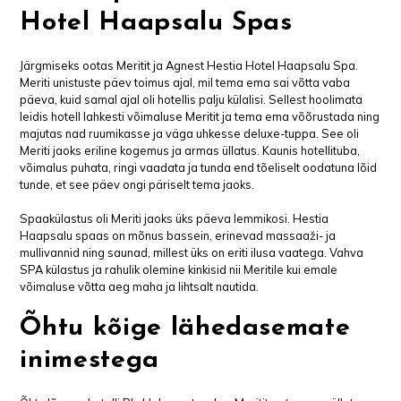
Hotel Haapsalu Spas
Järgmiseks ootas Meritit ja Agnest Hestia Hotel Haapsalu Spa.
Meriti unistuste päev toimus ajal, mil tema ema sai võtta vaba
päeva, kuid samal ajal oli hotellis palju külalisi. Sellest hoolimata
leidis hotell lahkesti võimaluse Meritit ja tema ema võõrustada ning
majutas nad ruumikasse ja väga uhkesse deluxe-tuppa. See oli
Meriti jaoks eriline kogemus ja armas üllatus. Kaunis hotellituba,
võimalus puhata, ringi vaadata ja tunda end tõeliselt oodatuna lõid
tunde, et see päev ongi päriselt tema jaoks.
Spaakülastus oli Meriti jaoks üks päeva lemmikosi. Hestia
Haapsalu spaas on mõnus bassein, erinevad massaaži- ja
mullivannid ning saunad, millest üks on eriti ilusa vaatega. Vahva
SPA külastus ja rahulik olemine kinkisid nii Meritile kui emale
võimaluse võtta aeg maha ja lihtsalt nautida.
Õhtu kõige lähedasemate
inimestega