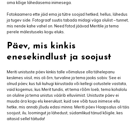
oma kõige lähedasema inimesega.
Fotokaamera ette jäid ema ja tütre soojad hetked, hellus, lähedus
ja tugev side. Fotograaf suutis tabada midagi väga olulist – tunnet,
mis nende kahe vahel on. Need fotod jäävad Meritile ja tema
perele mälestuseks kogu eluks.
Päev, mis kinkis
enesekindlust ja soojust
Meriti unistuste päev kinkis talle võimaluse olla tähelepanu
keskmes viisil, mis oli õrn, turvaline ja tema jaoks sobiv. See ei
olnud päev, kus tuli kuhugi kiirustada või kellegi ootustele vastata,
vaid kogemus, kus Merit tundis, et tema rõõm loeb, tema kohalolu
on oluline ja tema unistus väärib elluviimist. Unistuste päev ei
muuda ära kogu elu keerukust, kuid see võib tuua inimese ellu
hetke, mis annab jõudu edasi minna. Meriti päev Haapsalus oli täis
soojust, ilu, loomingut ja lähedust, südamlikud tänud kõigile, kes
aitasid sellel täituda!