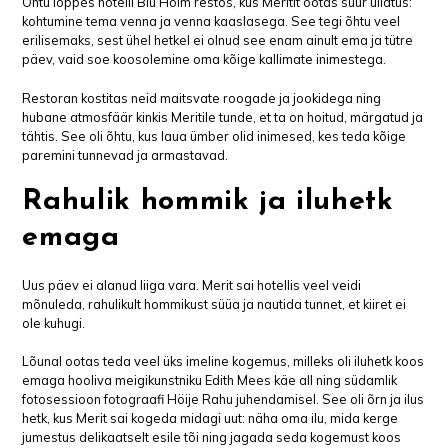
Õhtu lõppes hotelli Blu Holm restos, kus Meritit ootas suur üllatus:
kohtumine tema venna ja venna kaaslasega. See tegi õhtu veel
erilisemaks, sest ühel hetkel ei olnud see enam ainult ema ja tütre
päev, vaid soe koosolemine oma kõige kallimate inimestega.
Restoran kostitas neid maitsvate roogade ja jookidega ning
hubane atmosfäär kinkis Meritile tunde, et ta on hoitud, märgatud ja
tähtis. See oli õhtu, kus laua ümber olid inimesed, kes teda kõige
paremini tunnevad ja armastavad.
Rahulik hommik ja iluhetk
emaga
Uus päev ei alanud liiga vara. Merit sai hotellis veel veidi
mõnuleda, rahulikult hommikust süüa ja nautida tunnet, et kiiret ei
ole kuhugi.
Lõunal ootas teda veel üks imeline kogemus, milleks oli iluhetk koos
emaga hooliva meigikunstniku Edith Mees käe all ning südamlik
fotosessioon fotograafi Höije Rahu juhendamisel. See oli õrn ja ilus
hetk, kus Merit sai kogeda midagi uut: näha oma ilu, mida kerge
jumestus delikaatselt esile tõi ning jagada seda kogemust koos