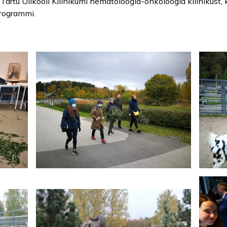
e Tartu Ülikooli Kliinikumi hematoloogia-onkoloogia kliinikust,
rogrammi.