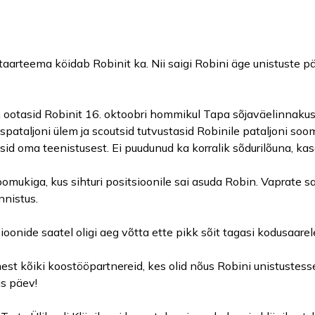
taarteema köidab Robinit ka. Nii saigi Robini äge unistuste p
on ootasid Robinit 16. oktoobri hommikul Tapa sõjaväelinnakus
tspataljoni ülem ja scoutsid tutvustasid Robinile pataljoni s
asid oma teenistusest. Ei puudunud ka korralik sõdurilõuna, ka
soomukiga, kus sihturi positsioonile sai asuda Robin. Vaprate s
nnistus.
nide saatel oligi aeg võtta ette pikk sõit tagasi kodusaarel
t kõiki koostööpartnereid, kes olid nõus Robini unistustess
is päev!