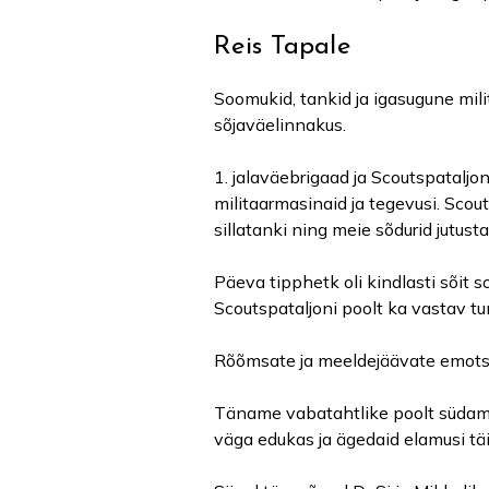
Reis Tapale
Soomukid, tankid ja igasugune mili
sõjaväelinnakus.
1. jalaväebrigaad ja Scoutspatalj
militaarmasinaid ja tegevusi. Scou
sillatanki ning meie sõdurid jutust
Päeva tipphetk oli kindlasti sõit 
Scoutspataljoni poolt ka vastav tu
Rõõmsate ja meeldejäävate emotsioo
Täname vabatahtlike poolt südames
väga edukas ja ägedaid elamusi tä