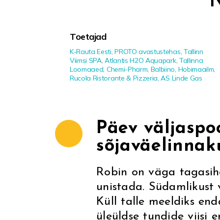
Toetajad
K-Rauta Eesti
,
PROTO avastustehas
,
Tallinn
Viimsi SPA
,
Atlantis H2O Aquapark
,
Tallinna
Loomaaed
,
Chemi-Pharm
,
Balbiino
,
Hobimaailm
,
Rucola Ristorante & Pizzeria
,
AS Linde Gas
Päev väljaspo
sõjaväelinnak
Robin on väga tagasih
unistada. Südamlikust 
Küll talle meeldiks en
üleüldse tundide viisi