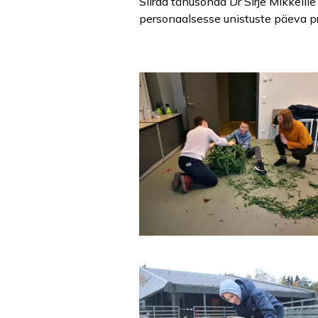
Siirad tänusõnad Dr Sirje Mikkelil
personaalsesse unistuste päeva p