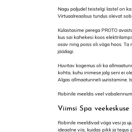
Nagu paljudel teistelgi lastel on k
Virtuaalreaalsus tundus olevat sob
Külastasime perega PROTO avastus
kus sai kahekesi koos elektrilampi 
osav ning poiss oli väga hoos. Ta
jäädagi.
Huvitav kogemus oli ka allmaatunne
kohta, kuhu inimese jalg seni ei ol
Algas allmaatunneli uuristamine. I
Robinile meeldis veel vabalennuma
Viimsi Spa veekeskuse 
Robinile meeldivad väga vesi ja u
ideaalne viis, kuidas pikk ja tegus