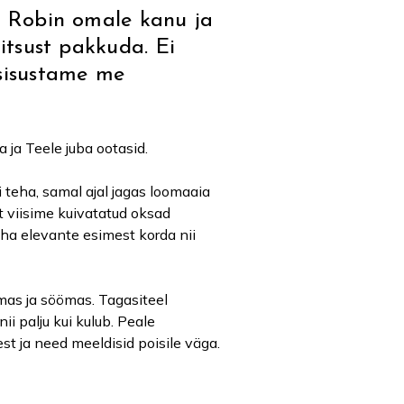
ks Robin omale kanu ja
litsust pakkuda. Ei
 sisustame me
 ja Teele juba ootasid.
 teha, samal ajal jagas loomaaia
t viisime kuivatatud oksad
äha elevante esimest korda nii
mas ja söömas. Tagasiteel
i palju kui kulub. Peale
st ja need meeldisid poisile väga.