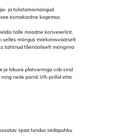
õja- ja tulistamismängud.
oli see esmakordne kogemus.
ldis talle moodne konveierlint,
 oli selles mängus märkimisväärselt
eks tahtnud tõenäoliselt mängima
 ja liikuva platvormiga viib sind
 ning neile pandi VR-prillid ette.
ke kosutav spaa tundus sedapuhku