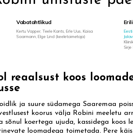
Robini unistuste päe
Vabatahtlikud
Eri
Kertu Vapper, Teele Kants, Erle Uus, Kaisa
Eesti
Saarmann, Elge Lind (keeletoimetaja)
Jala
Kliin
Sirje
ol reaalsust koos loomade
usse
oidlik ja suure südamega Saaremaa poiss
vestlusest koorus välja Robini meeletu a
da sõnul koertega ujuda, kassidega koos
 erinevate loomadega toimetada. Pere käi