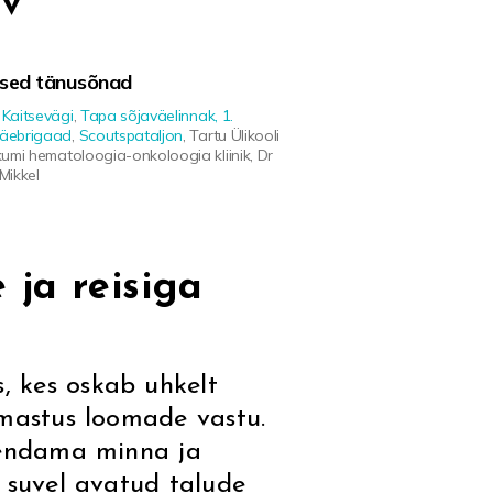
v
lised tänusõnad
 Kaitsevägi
,
Tapa sõjaväelinnak, 1.
väebrigaad
,
Scoutspataljon
, Tartu Ülikooli
ikumi hematoloogia-onkoloogia kliinik, Dr
 Mikkel
 ja reisiga
, kes oskab uhkelt
rmastus loomade vastu.
 lendama minna ja
s suvel avatud talude