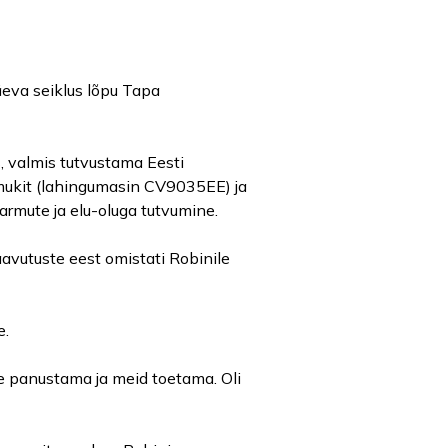
äeva seiklus lõpu Tapa
, valmis tutvustama Eesti
oomukit (lahingumasin CV9035EE) ja
sarmute ja elu-oluga tutvumine.
aavutuste eest omistati Robinile
e.
e panustama ja meid toetama. Oli