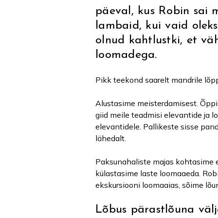
päeval, kus Robin sai 
lambaid, kui vaid oleks
olnud kahtlustki, et v
loomadega.
Pikk teekond saarelt mandrile lõp
Alustasime meisterdamisest. Õppisi
giid meile teadmisi elevantide ja 
elevantidele. Pallikeste sisse pan
lähedalt.
Paksunahaliste majas kohtasime er
külastasime laste loomaaeda. Robin
ekskursiooni loomaaias, sõime lõun
Lõbus pärastlõuna välj