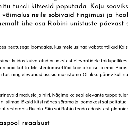
mitu tundi kitsesid poputada. Koju soovi
 võimalus neile sobivaid tingimusi ja hoo
ähemalt ühe osa Robini unistuste päevast
pes peatusega loomaaias, kus meie usinad vabatahtlikud Kaisa
me, kuidas kuivatatud puuokstest elevantidele toidupallikesi
loomaaia kohta. Meisterdamisel lõid kaasa ka isa ja ema. Päras
di toit ning elevandid asusid maiustama. Oli ikka põnev küll n
inevaid madusid ja hiiri. Nägime ka seal elevante tuppa tule
i silmad läksid kitsi nähes särama ja loomakesi sai paitatud ni
at restoranis Rucola. Siin sai Robin teada edasistest plaanide
aspool reaalsust