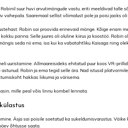
a Robinil suur huvi arvutimängude vastu, eriti meeldivad talle s
iv vahepala. Saaremaal sellist võimalust pole ja poisi jaoks 
tehast. Robin sai proovida erinevaid mänge. Kõige enam mee
kokku panna. Selle juures oli oluline kiirus ja koostöö. Robin
 mängis seda nii ema, isa kui ka vabatahtliku Kaisaga ning ol
li uuristamine. Allmaareisideks ehitatud puur koos VR-prillide
e astunud. Robin ja ema tegid selle ära. Nad istusid platvormile
stumiskoht hakkas liikuma ja värisema.
sin, mille peal võis linnu kombel lennata.
külastus
jumine. Äsja sai poisile soetatud ka sukeldumisvarustus. Väi
 päev õhtusse saata.