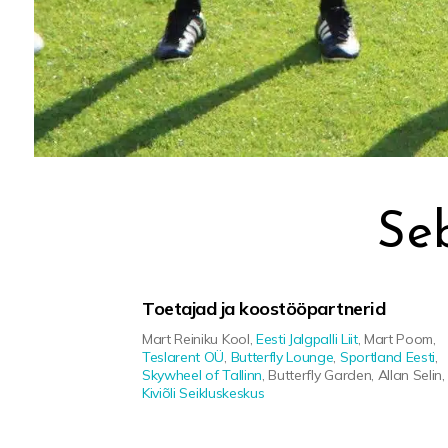
Seb
Toetajad ja koostööpartnerid
Mart Reiniku Kool,
Eesti Jalgpalli Liit
, Mart Poom,
Teslarent OÜ
,
Butterfly Lounge
,
Sportland Eesti
,
Skywheel of Tallinn
, Butterfly Garden, Allan Selin,
Kiviõli Seikluskeskus