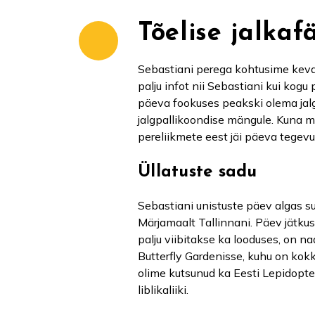
Tõelise jalkaf
Sebastiani perega kohtusime keva
palju infot nii Sebastiani kui kogu
päeva fookuses peakski olema jalg
jalgpallikoondise mängule. Kuna m
pereliikmete eest jäi päeva tegev
Üllatuste sadu
Sebastiani unistuste päev algas su
Märjamaalt Tallinnani. Päev jätku
palju viibitakse ka looduses, on n
Butterfly Gardenisse, kuhu on kokku
olime kutsunud ka Eesti Lepidopter
liblikaliiki.