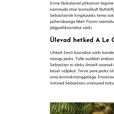
Enne libikalainel jätkamist tegime v
sammuda otse loomulikult Butterfly
Sebastianile kingituseks tema isik
pühendusega Mart Poomi raamatu. J
Jalgpallikoondise särki.
Ülevad hetked A Le 
Uhkelt Eesti koondise särki kandes
mängu jaoks. Talle usaldati erakor
Sebastian ei oleks ilmselt osanud 
keset väljakut. Terve pere jaoks ol
oma lemmikmängijatega. Emotsiooni
mitmed Sebastiani unistused täitus