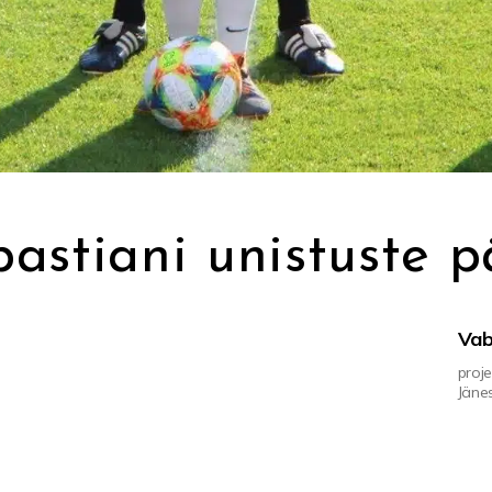
astiani unistuste 
Vab
proje
Jäne