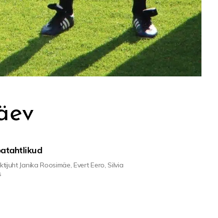
päev
atahtlikud
ktijuht Janika Roosimäe, Evert Eero, Silvia
s