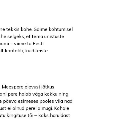
ne tekkis kohe. Saime kohtumisel
kohe selgeks, et tema unistuste
umi ‒ viime ta Eesti
 kontakti, kuid teiste
a. Meespere elevust jätkus
iani pere hoiab väga kokku ning
ime päeva esimeses pooles viia nad
ust ei olnud perel aimugi. Kohale
tu kingituse tõi ‒ kaks haruldast