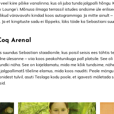
eel kiire põike vanalinna, kus oli juba tunda jalgpalli hõngu. K
 Lounge’i. Mõnusa ilmaga terrassil istudes andsime üle erilise
likud väravavahi kindad koos autogrammiga. Ja mitte ainult ‒ k
a et kingituste sadu ei lõppeks, läks täide ka Sebastiani s
Coq Arenal
 suundus Sebastian staadionile, kus poisil seisis ees tähtis 
dne ülesanne ‒ viia koos peakohtunikuga pall platsile. See oli
undki näha. See on kirjeldamatu, mida me kõik tundsime, nähe
i jalgpallimatš tõeline elamus, mida koos nauditi. Peale mängu
dest tulvil, asuti Teslaga kodu poole, et igavesti mäletada 
id.