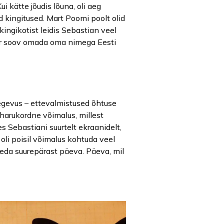
ui kätte jõudis lõuna, oli aeg
d kingitused. Mart Poomi poolt olid
ingikotist leidis Sebastian veel
uur soov omada oma nimega Eesti
tegevus – ettevalmistused õhtuse
 harukordne võimalus, millest
s Sebastiani suurtelt ekraanidelt,
 oli poisil võimalus kohtuda veel
seda suurepärast päeva. Päeva, mil