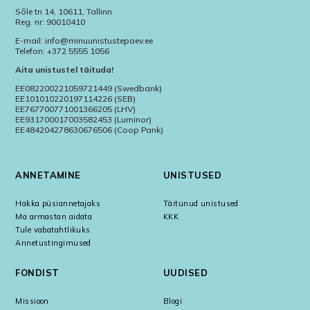
Sõle tn 14, 10611, Tallinn
Reg. nr: 90010410
E-mail: info@minuunistustepaev.ee
Telefon: +372 5555 1056
Aita unistustel täituda!
EE082200221059721449 (Swedbank)
EE101010220197114226 (SEB)
EE767700771001366205 (LHV)
EE931700017003582453 (Luminor)
EE484204278630676506 (Coop Pank)
ANNETAMINE
UNISTUSED
Hakka püsiannetajaks
Täitunud unistused
Ma armastan aidata
KKK
Tule vabatahtlikuks
Annetustingimused
FONDIST
UUDISED
Missioon
Blogi