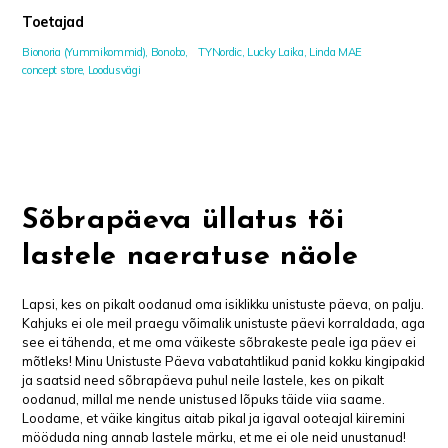
Toetajad
Bionoria (Yummikommid),
Bonobo,
TYNordic,
Lucky Laika,
Linda MAE
concept store,
Loodusvägi
Sõbrapäeva üllatus tõi
lastele naeratuse näole
Lapsi, kes on pikalt oodanud oma isiklikku unistuste päeva, on palju.
Kahjuks ei ole meil praegu võimalik unistuste päevi korraldada, aga
see ei tähenda, et me oma väikeste sõbrakeste peale iga päev ei
mõtleks! Minu Unistuste Päeva vabatahtlikud panid kokku kingipakid
ja saatsid need sõbrapäeva puhul neile lastele, kes on pikalt
oodanud, millal me nende unistused lõpuks täide viia saame.
Loodame, et väike kingitus aitab pikal ja igaval ooteajal kiiremini
mööduda ning annab lastele märku, et me ei ole neid unustanud!