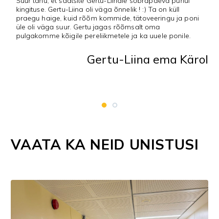
Suur tänu, et saatsite Gertu-Liinale sõbrapäeva puhul
J
kingituse. Gertu-Liina oli väga õnnelik ! :) Ta on küll
praegu haige, kuid rõõm kommide, tätoveeringu ja poni
ti
üle oli väga suur. Gertu jagas rõõmsalt oma
pulgakomme kõigile pereliikmetele ja ka uuele ponile.
Gertu-Liina ema Kärol
VAATA KA NEID UNISTUSI