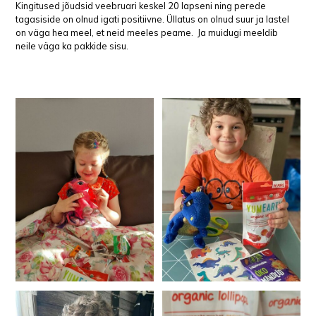
Kingitused jõudsid veebruari keskel 20 lapseni ning perede
tagasiside on olnud igati positiivne. Üllatus on olnud suur ja lastel
on väga hea meel, et neid meeles peame. Ja muidugi meeldib
neile väga ka pakkide sisu.