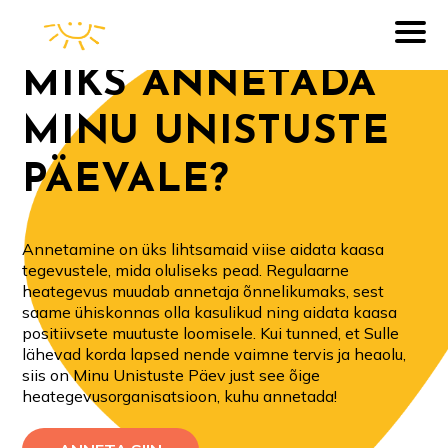
MIKS ANNETADA
MINU UNISTUSTE
PÄEVALE?
Annetamine on üks lihtsamaid viise aidata kaasa
tegevustele, mida oluliseks pead. Regulaarne
heategevus muudab annetaja õnnelikumaks, sest
saame ühiskonnas olla kasulikud ning aidata kaasa
positiivsete muutuste loomisele. Kui tunned, et Sulle
lähevad korda lapsed nende vaimne tervis ja heaolu,
siis on Minu Unistuste Päev just see õige
heategevusorganisatsioon, kuhu annetada!