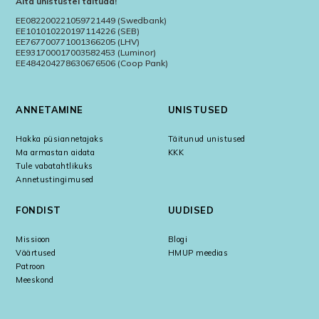
Aita unistustel täituda!
EE082200221059721449 (Swedbank)
EE101010220197114226 (SEB)
EE767700771001366205 (LHV)
EE931700017003582453 (Luminor)
EE484204278630676506 (Coop Pank)
ANNETAMINE
UNISTUSED
Hakka püsiannetajaks
Täitunud unistused
Ma armastan aidata
KKK
Tule vabatahtlikuks
Annetustingimused
FONDIST
UUDISED
Missioon
Blogi
Väärtused
HMUP meedias
Patroon
Meeskond