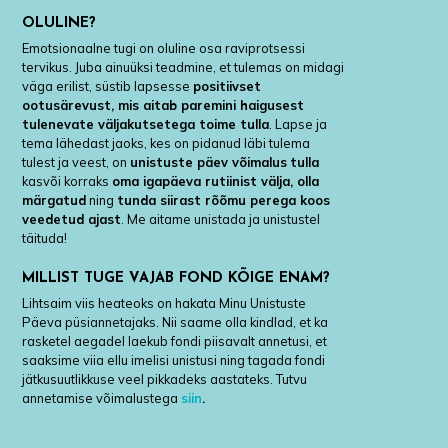
OLULINE?
Emotsionaalne tugi on oluline osa raviprotsessi
tervikus. Juba ainuüksi teadmine, et tulemas on midagi
väga erilist, süstib lapsesse
positiivset
ootusärevust, mis aitab paremini haigusest
tulenevate väljakutsetega toime tulla
. Lapse ja
tema lähedast jaoks, kes on pidanud läbi tulema
tulest ja veest, on
unistuste päev
võimalus
tulla
kasvõi korraks
oma igapäeva rutiinist välja, olla
märgatud
ning
tunda siirast rõõmu perega koos
veedetud ajast
. Me aitame unistada ja unistustel
täituda!
MILLIST TUGE VAJAB FOND KÕIGE ENAM?
Lihtsaim viis heateoks on hakata Minu Unistuste
Päeva püsiannetajaks. Nii saame olla kindlad, et ka
rasketel aegadel laekub fondi piisavalt annetusi, et
saaksime viia ellu imelisi unistusi ning tagada fondi
jätkusuutlikkuse veel pikkadeks aastateks. Tutvu
annetamise võimalustega
siin
.