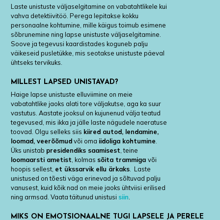
Laste unistuste väljaselgitamine on vabatahtlikele kui
vahva detektiivitöö. Perega lepitakse kokku
personaalne kohtumine, mille käigus toimub esimene
sõbrunemine ning lapse unistuste väljaselgitamine.
Soove ja tegevusi kaardistades koguneb palju
väikeseid pusletükke, mis seotakse unistuste päeval
ühtseks tervikuks.
MILLEST LAPSED UNISTAVAD?
Haige lapse unistuste elluviimine on meie
vabatahtlike jaoks alati tore väljakutse, aga ka suur
vastutus. Aastate jooksul on kujunenud välja teatud
tegevused, mis ikka ja jälle laste nägudele naeratuse
toovad. Olgu selleks siis
kiired autod, lendamine,
loomad, veerõõmud
või oma
iidoliga kohtumine
.
Üks unistab
presidendiks saamisest
, teine
loomaarsti ametist
, kolmas
sõita trammiga
või
hoopis sellest,
et ükssarvik ellu ärkaks
. Laste
unistused on tõesti väga erinevad ja sõltuvad palju
vanusest, kuid kõik nad on meie jaoks ühtviisi erilised
ning armsad. Vaata täitunud unistusi
siin
.
MIKS ON EMOTSIONAALNE TUGI LAPSELE JA PERELE