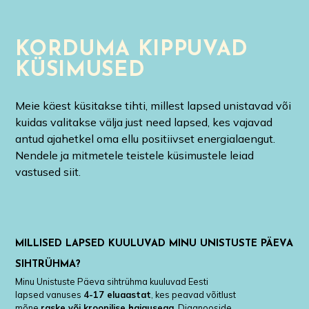
KORDUMA KIPPUVAD
KÜSIMUSED
Meie käest küsitakse tihti, millest lapsed unistavad või
kuidas valitakse välja just need lapsed, kes vajavad
antud ajahetkel oma ellu positiivset energialaengut.
Nendele ja mitmetele teistele küsimustele leiad
vastused siit.
MILLISED LAPSED KUULUVAD MINU UNISTUSTE PÄEVA
SIHTRÜHMA?
Minu Unistuste Päeva sihtrühma kuuluvad Eesti
lapsed vanuses
4-17 eluaastat
, kes peavad võitlust
mõne
raske või kroonilise haigusega
. Diagnooside