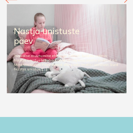
Nastja unistuste
päev
Totaalne muutumine ehk lugu sellest, kuidas valmis
Nastja unistuste tuba Kaheksa tegevusaasta jooksul on
Minu Unistuste Päev viinud ellu sadu imelisi unistusi, kuid
Nastja unistus […]