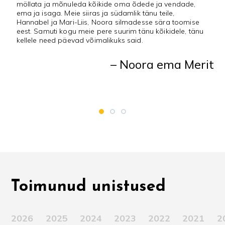
st
möllata ja mõnuleda kõikide oma õdede ja vendade,
e
ema ja isaga. Meie siiras ja südamlik tänu teile,
m
a
Hannabel ja Mari-Liis, Noora silmadesse sära toomise
eest. Samuti kogu meie pere suurim tänu kõikidele, tänu
kellele need päevad võimalikuks said.
,
– Noora ema Merit
in
Toimunud unistused
2026
2025
2024
2023
2022
2021
2