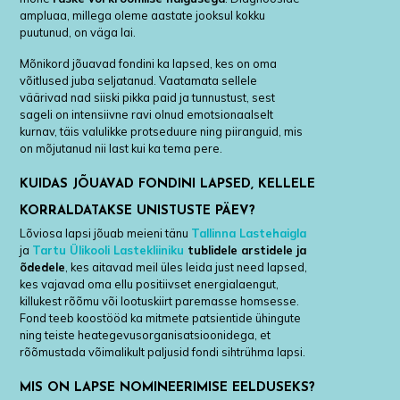
ampluaa, millega oleme aastate jooksul kokku
puutunud, on väga lai.
Mõnikord jõuavad fondini ka lapsed, kes on oma
võitlused juba seljatanud. Vaatamata sellele
väärivad nad siiski pikka paid ja tunnustust, sest
sageli on intensiivne ravi olnud emotsionaalselt
kurnav, täis valulikke protseduure ning piiranguid, mis
on mõjutanud nii last kui ka tema pere.
KUIDAS JÕUAVAD FONDINI LAPSED, KELLELE
KORRALDATAKSE UNISTUSTE PÄEV?
Lõviosa lapsi jõuab meieni tänu
Tallinna Lastehaigla
ja
Tartu Ülikooli Lastekliiniku
tublidele arstidele ja
õdedele
, kes aitavad meil üles leida just need lapsed,
kes vajavad oma ellu positiivset energialaengut,
killukest rõõmu või lootuskiirt paremasse homsesse.
Fond teeb koostööd ka mitmete patsientide ühingute
ning teiste heategevusorganisatsioonidega, et
rõõmustada võimalikult paljusid fondi sihtrühma lapsi.
MIS ON LAPSE NOMINEERIMISE EELDUSEKS?