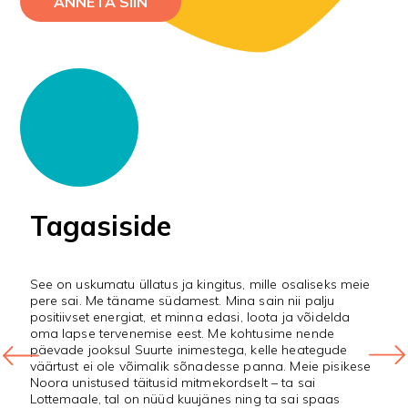
ANNETA SIIN
Tagasiside
See on uskumatu üllatus ja kingitus, mille osaliseks meie
S
i
pere sai. Me täname südamest. Mina sain nii palju
e
positiivset energiat, et minna edasi, loota ja võidelda
M
oma lapse tervenemise eest. Me kohtusime nende
h
päevade jooksul Suurte inimestega, kelle heategude
k
väärtust ei ole võimalik sõnadesse panna. Meie pisikese
m
Noora unistused täitusid mitmekordselt – ta sai
l
ta
Lottemaale, tal on nüüd kuujänes ning ta sai spaas
t