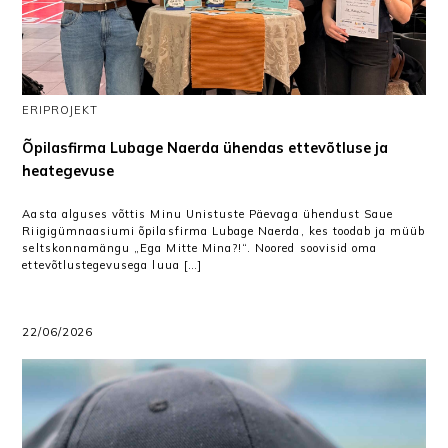
ERIPROJEKT
Õpilasfirma Lubage Naerda ühendas ettevõtluse ja
heategevuse
Aasta alguses võttis Minu Unistuste Päevaga ühendust Saue
Riigigümnaasiumi õpilasfirma Lubage Naerda, kes toodab ja müüb
seltskonnamängu „Ega Mitte Mina?!“. Noored soovisid oma
ettevõtlustegevusega luua […]
22/06/2026