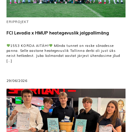
ERIPROJEKT
FCI Levadia x HMUP heategevuslik jalgpallimäng
1553 KORDA AITÄH!
Mõnda tunnet on raske sõnadesse
panna. Selle aastane heategevuslik Tallinna derbi oli just üks
neist hetkedest. Juba kolmandat aastat järjest ühendasime jõud
[…]
29/06/2026