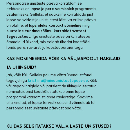
Personaalse unistuste päeva korraldamise
eelduseks on
lapse
ja
pere valmisolek
programmis
osalemiseks. Selleks, et saaksime korraldada just
lapse soovidest ja unistustest lähtuva erilise päeva
on oluline, et
laps oleks kontaktivõimeline
ning
suuteline tundma rõõmu korraldatavatest
tegevustest
. Iga unistuste päev on kui rätsepa
õmmeldud ülikond, mis eeldab tihedat koostööd
fondi, pere, raviarsti ja koostööpartneritega.
KAS NOMINEERIDA VÕIB KA VÄLJASPOOLT HAIGLAID
JA ÜHINGUID?
Jah, võib küll. Selleks palume võtta ühendust fondi
tegevjuhiga
kristiina@minuunistustepaev.ee
.
Kõik
väljaspool haiglaid või patsientide ühinguid esitatud
nominatsioonid kooskõlastatakse enne lapse
programmi kaasamist lapse raviarstiga. Soovime
olla kindlad, et lapse tervislik seisund võimaldab tal
personaalsest unistuste päevast osa võtta.
KUIDAS SELGITATAKSE VÄLJA LASTE UNISTUSED?